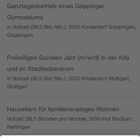
Ganztagesbetrieb eines Göppinger
Gymnasiums
in Vollzeit (38,5 Std./Wo.), SOS-Kinderdorf Göppingen,
Göppingen
Freiwilliges Soziales Jahr (m/w/d) in der Kita
und im Stadtteilzentrum
in Vollzeit (38,5 Std./Wo.), SOS-Kinderdorf Stuttgart,
Stuttgart
Hauseltern für familienanaloges Wohnen
Vollzeit (38,5 Stunden pro Woche), SOS-Hof Bockum,
Rehlingen