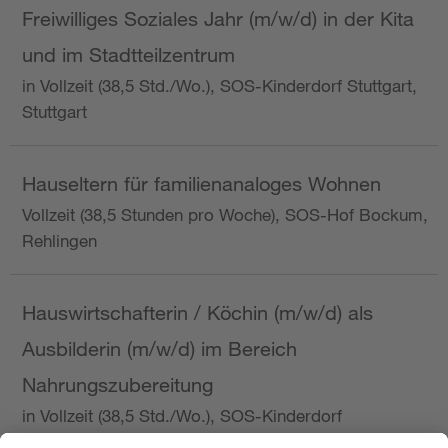
Freiwilliges Soziales Jahr (m/w/d) in der Kita
und im Stadtteilzentrum
in Vollzeit (38,5 Std./Wo.), SOS-Kinderdorf Stuttgart,
Stuttgart
Hauseltern für familienanaloges Wohnen
Vollzeit (38,5 Stunden pro Woche), SOS-Hof Bockum,
Rehlingen
Hauswirtschafterin / Köchin (m/w/d) als
Ausbilderin (m/w/d) im Bereich
Nahrungszubereitung
in Vollzeit (38,5 Std./Wo.), SOS-Kinderdorf
Saarbrücken, Saarbrücken