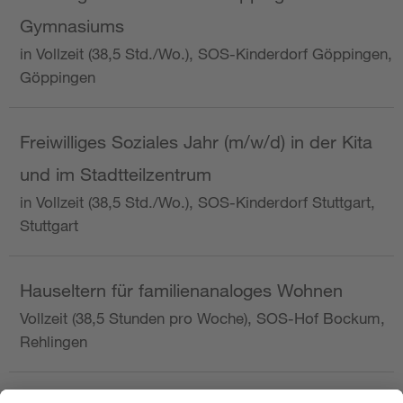
Gymnasiums
in Vollzeit (38,5 Std./Wo.), SOS-Kinderdorf Göppingen,
Göppingen
Freiwilliges Soziales Jahr (m/w/d) in der Kita
und im Stadtteilzentrum
in Vollzeit (38,5 Std./Wo.), SOS-Kinderdorf Stuttgart,
Stuttgart
Hauseltern für familienanaloges Wohnen
Vollzeit (38,5 Stunden pro Woche), SOS-Hof Bockum,
Rehlingen