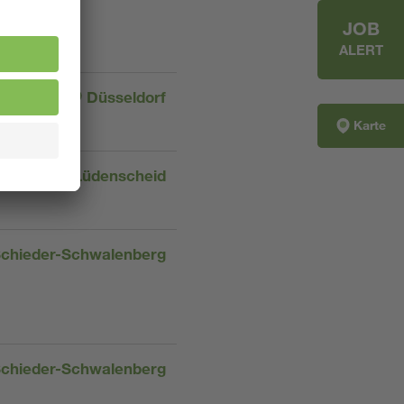
JOB
ALERT
Düsseldorf
Karte
Lüdenscheid
chieder-Schwalenberg
chieder-Schwalenberg