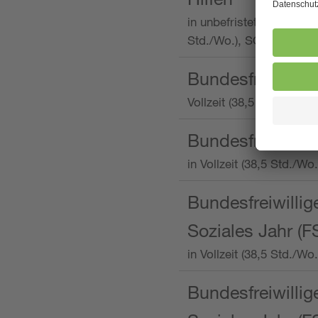
in unbefristeter Anstellu
Std./Wo.), SOS-Kinderd
Bundesfreiwillig
Vollzeit (38,5 Stunden 
Bundesfreiwillig
in Vollzeit (38,5 Std./
Bundesfreiwillige
Soziales Jahr (F
in Vollzeit (38,5 Std./
Bundesfreiwillige