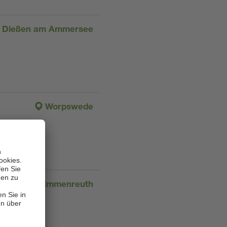
Dießen am Ammersee
Worpswede
Immenreuth