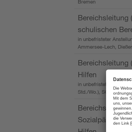
Bremen
Bereichsleitung 
schulischen Ber
in unbefristeter Anstellu
Ammersee-Lech, Dieß
Bereichsleitung 
Hilfen
in unbefristeter Anstellu
Std./Wo.), SOS-Kinder
Bereichsleitung m
Sozialpädagogin
Hilfen