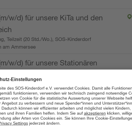
(m/w/d) für unsere KiTa und den
eich
ng, Teilzeit (20 Std./Wo.), SOS-Kinderdorf
en am Ammersee
(m/w/d) für unsere Stationären
ng, Vollzeit oder Teilzeit (mind. 30 - max. 38,5
dorf Worpswede,
it der Qualifikation als
 (m/w/d) und die Ambulanten