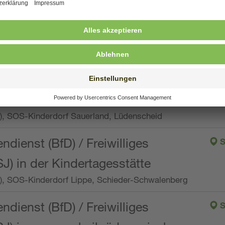
ng, Vollzeit oder Teilzeit (min. 34 bis max. 38,5
orf Oberpfalz, Immenreuth
endienst
pro Woche), SOS-Kinderdorf Düsseldorf
endienst
Wo.), SOS-Kinderdorf Sauerland, Lüdenscheid
ndienst (BfD) / Freiwilliges
S
SJ) in der Kindertagesstätte
Wo.), SOS-Kinderdorf Lippe, Schieder-Schwalenberg
ndienst (BfD) / Freiwilliges
S