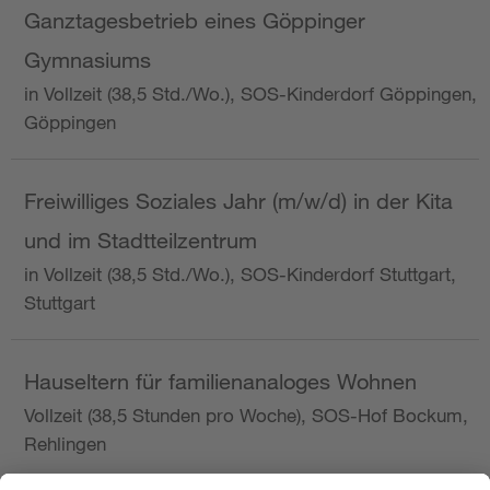
Ganztagesbetrieb eines Göppinger
Gymnasiums
in Vollzeit (38,5 Std./Wo.), SOS-Kinderdorf Göppingen,
Göppingen
Freiwilliges Soziales Jahr (m/w/d) in der Kita
und im Stadtteilzentrum
in Vollzeit (38,5 Std./Wo.), SOS-Kinderdorf Stuttgart,
Stuttgart
Hauseltern für familienanaloges Wohnen
Vollzeit (38,5 Stunden pro Woche), SOS-Hof Bockum,
Rehlingen