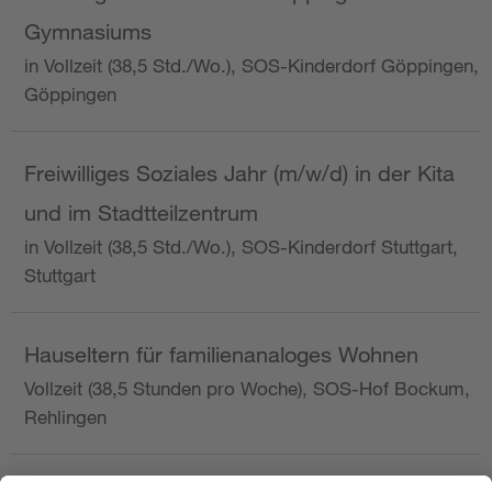
Gymnasiums
in Vollzeit (38,5 Std./Wo.), SOS-Kinderdorf Göppingen,
Göppingen
Freiwilliges Soziales Jahr (m/w/d) in der Kita
und im Stadtteilzentrum
in Vollzeit (38,5 Std./Wo.), SOS-Kinderdorf Stuttgart,
Stuttgart
Hauseltern für familienanaloges Wohnen
Vollzeit (38,5 Stunden pro Woche), SOS-Hof Bockum,
Rehlingen