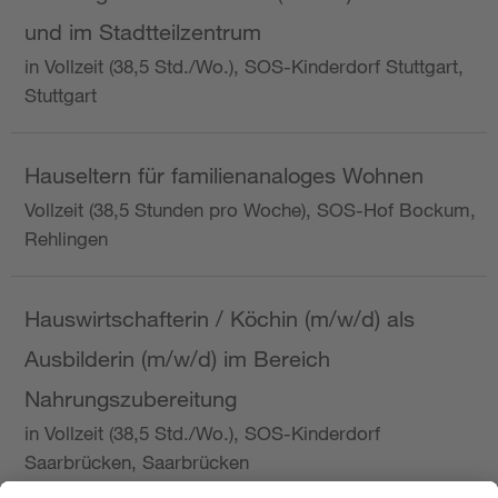
und im Stadtteilzentrum
in Vollzeit (38,5 Std./Wo.), SOS-Kinderdorf Stuttgart,
Stuttgart
Hauseltern für familienanaloges Wohnen
Vollzeit (38,5 Stunden pro Woche), SOS-Hof Bockum,
Rehlingen
Hauswirtschafterin / Köchin (m/w/d) als
Ausbilderin (m/w/d) im Bereich
Nahrungszubereitung
in Vollzeit (38,5 Std./Wo.), SOS-Kinderdorf
Saarbrücken, Saarbrücken