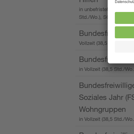
in unbefristeter Anstellu
Std./Wo.), SOS-Kinderd
Bundesfreiwillig
Vollzeit (38,5 Stunden 
Bundesfreiwillig
in Vollzeit (38,5 Std./
Bundesfreiwillige
Soziales Jahr (F
Wohngruppen
in Vollzeit (38,5 Std./