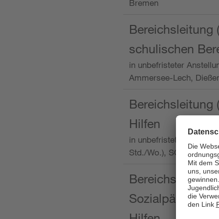
Bremen
Bereichsleitung 
schulischen Ber
in unbefristeter Anstellu
Ammersee-Lech, Dieß
Bereichsleitung 
Hilfen
in unbefristeter Anstellu
Std./Wo.), SOS-Kinder
Bereichsleitung m
Sozialpädagogin
Hilfen