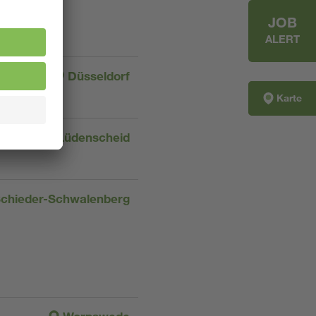
JOB
ALERT
Düsseldorf
Karte
Lüdenscheid
chieder-Schwalenberg