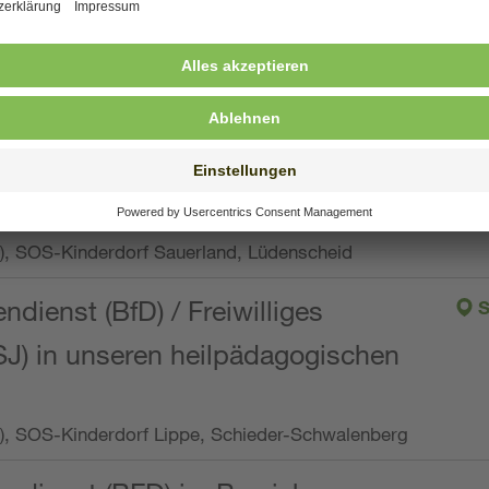
ng, Vollzeit oder Teilzeit (min. 34 bis max. 38,5
orf Oberpfalz, Immenreuth
endienst
pro Woche), SOS-Kinderdorf Düsseldorf
endienst
Wo.), SOS-Kinderdorf Sauerland, Lüdenscheid
ndienst (BfD) / Freiwilliges
S
SJ) in unseren heilpädagogischen
Wo.), SOS-Kinderdorf Lippe, Schieder-Schwalenberg