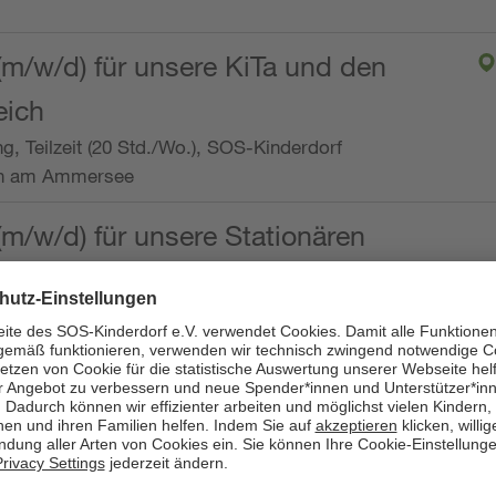
(m/w/d) für unsere KiTa und den
eich
ng, Teilzeit (20 Std./Wo.), SOS-Kinderdorf
en am Ammersee
(m/w/d) für unsere Stationären
ng, Vollzeit oder Teilzeit (mind. 30 - max. 38,5
dorf Worpswede,
it der Qualifikation als
 (m/w/d) und die Ambulanten