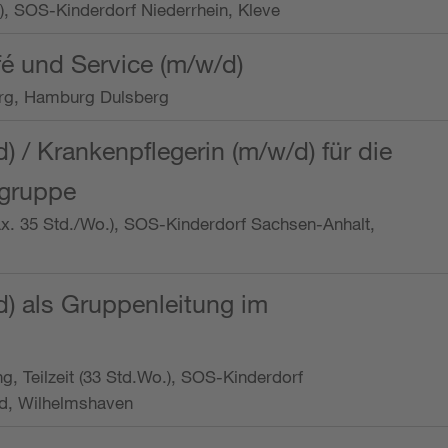
o.), SOS-Kinderdorf Niederrhein, Kleve
é und Service (m/w/d)
rg, Hamburg Dulsberg
d) / Krankenpflegerin (m/w/d) für die
ngruppe
max. 35 Std./Wo.), SOS-Kinderdorf Sachsen-Anhalt,
d) als Gruppenleitung im
ung, Teilzeit (33 Std.Wo.), SOS-Kinderdorf
d, Wilhelmshaven