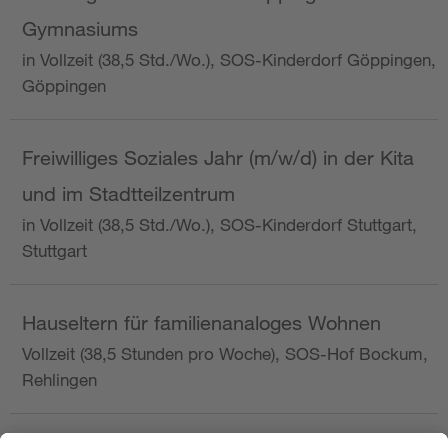
Gymnasiums
in Vollzeit (38,5 Std./Wo.), SOS-Kinderdorf Göppingen,
Göppingen
Freiwilliges Soziales Jahr (m/w/d) in der Kita
und im Stadtteilzentrum
in Vollzeit (38,5 Std./Wo.), SOS-Kinderdorf Stuttgart,
Stuttgart
Hauseltern für familienanaloges Wohnen
Vollzeit (38,5 Stunden pro Woche), SOS-Hof Bockum,
Rehlingen