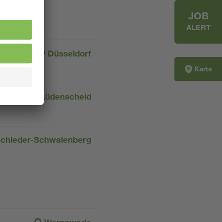
JOB
ALERT
Düsseldorf
Karte
Lüdenscheid
chieder-Schwalenberg