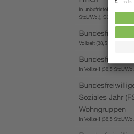
in unbefristeter Anstellu
Std./Wo.), SOS-Kinderd
Bundesfreiwillig
Vollzeit (38,5 Stunden 
Bundesfreiwillig
in Vollzeit (38,5 Std./
Bundesfreiwillige
Soziales Jahr (F
Wohngruppen
in Vollzeit (38,5 Std./