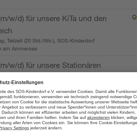
(m/w/d) für unsere KiTa und den
eich
ng, Teilzeit (20 Std./Wo.), SOS-Kinderdorf
en am Ammersee
(m/w/d) für unsere Stationären
ng, Vollzeit oder Teilzeit (mind. 30 - max. 38,5
dorf Worpswede,
it der Qualifikation als
 (m/w/d) und die Ambulanten