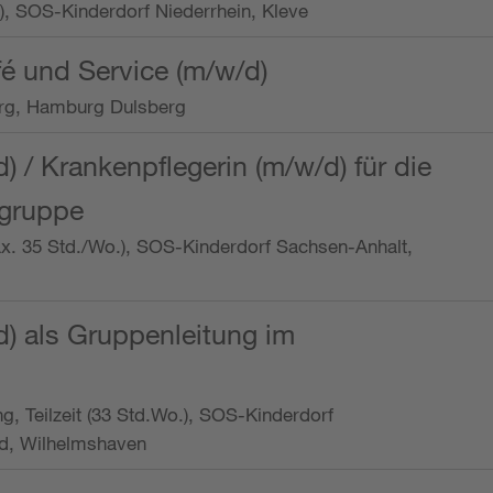
o.), SOS-Kinderdorf Niederrhein, Kleve
é und Service (m/w/d)
rg, Hamburg Dulsberg
d) / Krankenpflegerin (m/w/d) für die
ngruppe
max. 35 Std./Wo.), SOS-Kinderdorf Sachsen-Anhalt,
d) als Gruppenleitung im
ung, Teilzeit (33 Std.Wo.), SOS-Kinderdorf
d, Wilhelmshaven