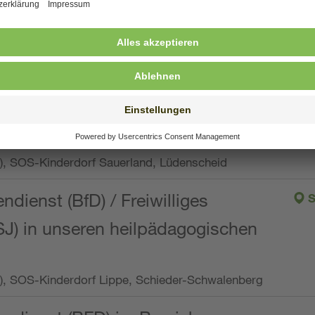
ng, Vollzeit oder Teilzeit (min. 34 bis max. 38,5
orf Oberpfalz, Immenreuth
endienst
pro Woche), SOS-Kinderdorf Düsseldorf
endienst
Wo.), SOS-Kinderdorf Sauerland, Lüdenscheid
ndienst (BfD) / Freiwilliges
S
SJ) in unseren heilpädagogischen
Wo.), SOS-Kinderdorf Lippe, Schieder-Schwalenberg