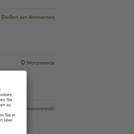
Dießen am Ammersee
Worpswede
Immenreuth