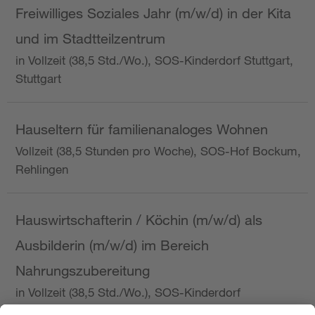
Freiwilliges Soziales Jahr (m/w/d) in der Kita
und im Stadtteilzentrum
in Vollzeit (38,5 Std./Wo.), SOS-Kinderdorf Stuttgart,
Stuttgart
Hauseltern für familienanaloges Wohnen
Vollzeit (38,5 Stunden pro Woche), SOS-Hof Bockum,
Rehlingen
Hauswirtschafterin / Köchin (m/w/d) als
Ausbilderin (m/w/d) im Bereich
Nahrungszubereitung
in Vollzeit (38,5 Std./Wo.), SOS-Kinderdorf
Saarbrücken, Saarbrücken