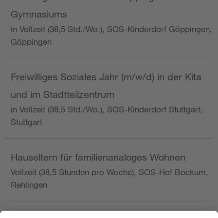
Gymnasiums
in Vollzeit (38,5 Std./Wo.), SOS-Kinderdorf Göppingen,
Göppingen
Freiwilliges Soziales Jahr (m/w/d) in der Kita
und im Stadtteilzentrum
in Vollzeit (38,5 Std./Wo.), SOS-Kinderdorf Stuttgart,
Stuttgart
Hauseltern für familienanaloges Wohnen
Vollzeit (38,5 Stunden pro Woche), SOS-Hof Bockum,
Rehlingen