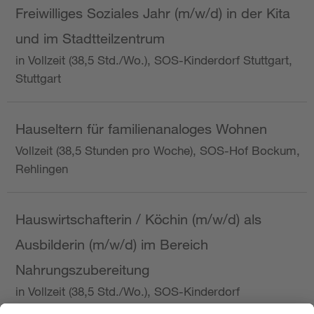
Freiwilliges Soziales Jahr (m/w/d) in der Kita
und im Stadtteilzentrum
in Vollzeit (38,5 Std./Wo.), SOS-Kinderdorf Stuttgart,
Stuttgart
Hauseltern für familienanaloges Wohnen
Vollzeit (38,5 Stunden pro Woche), SOS-Hof Bockum,
Rehlingen
Hauswirtschafterin / Köchin (m/w/d) als
Ausbilderin (m/w/d) im Bereich
Nahrungszubereitung
in Vollzeit (38,5 Std./Wo.), SOS-Kinderdorf
Saarbrücken, Saarbrücken