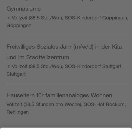
Gymnasiums
in Vollzeit (38,5 Std./Wo.), SOS-Kinderdorf Göppingen,
Göppingen
Freiwilliges Soziales Jahr (m/w/d) in der Kita
und im Stadtteilzentrum
in Vollzeit (38,5 Std./Wo.), SOS-Kinderdorf Stuttgart,
Stuttgart
Hauseltern für familienanaloges Wohnen
Vollzeit (38,5 Stunden pro Woche), SOS-Hof Bockum,
Rehlingen