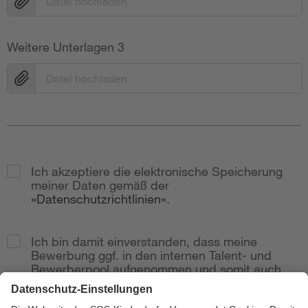
Datei hochladen
Weitere Unterlagen 3
Datei hochladen
Ich akzeptiere die elektronische Speicherung
meiner Daten gemäß der
Datenschutzrichtlinien
.
Ich bin damit einverstanden, dass meine
Bewerbung ggf. in den internen Talent- und
Bewerberpool aufgenommen und somit auch
bei weitere Stellenausschreibungen
berücksichtig wird.