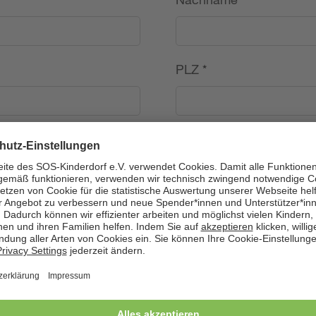
PLZ
*
Land
*
---
Telefon
*
Geburtsdatum (TT.MM.J