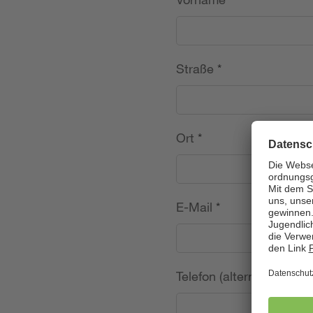
Straße
*
Ort
*
E-Mail
*
Telefon (alternativ)