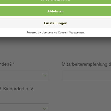
willige Angabe)
unden?
*
Mitarbeiterempfehlung 
-Kinderdorf e. V.