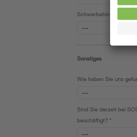
Schwerbehinderung (frei
---
Sonstiges
Wie haben Sie uns gef
---
Sind Sie derzeit bei SOS
beschäftigt?
*
---