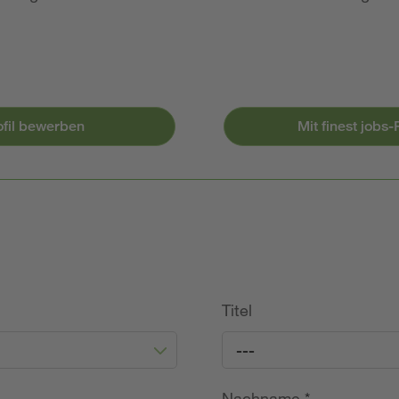
ofil bewerben
Mit finest jobs
Titel
---
Nachname
*