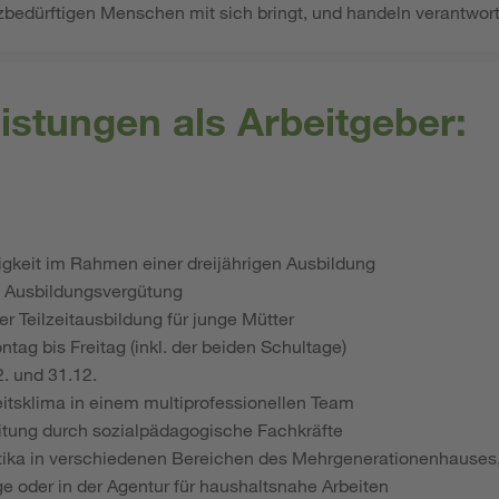
edürftigen Menschen mit sich bringt, und handeln verantwort
istungen als Arbeitgeber:
tigkeit im Rahmen einer dreijährigen Ausbildung
 Ausbildungsvergütung
er Teilzeitausbildung für junge Mütter
tag bis Freitag (inkl. der beiden Schultage)
2. und 31.12.
beitsklima in einem multiprofessionellen Team
eitung durch sozialpädagogische Fachkräfte
ka in verschiedenen Bereichen des Mehrgenerationenhauses, z
e oder in der Agentur für haushaltsnahe Arbeiten