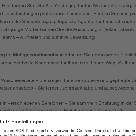
! Hier lernen Sie, wie Sie für ein gepflegtes Wohnumfeld sorge
e Dienstleistungen professionell umsetzen. Erleben Sie eine p
ken in die Seniorentagespflege, die Agentur für haushaltsnahe
h als junge Mutter können Sie die Ausbildung in Teilzeit absolv
Teams – wir freuen uns auf Ihre Bewerbung!
ung im
Mehrgenerationenhaus
erhalten Sie umfassende Einblick
erben wertvolle Kenntnisse für Ihren beruflichen Weg. Zu Ihre
 Wäscheservice – Sie sorgen für eine saubere und gepflegte 
peisenangebots – Sie lernen, schmackhafte und ausgewogene
e in verschiedenen Bereichen – Sie sammeln Erfahrung in der 
shaltsnahe Arbeiten sowie in Projekten des offenen Treffs.
sstsein für Kinder- und Betreutenschutz – Sie achten auf ei
chutzmaßnahmen.