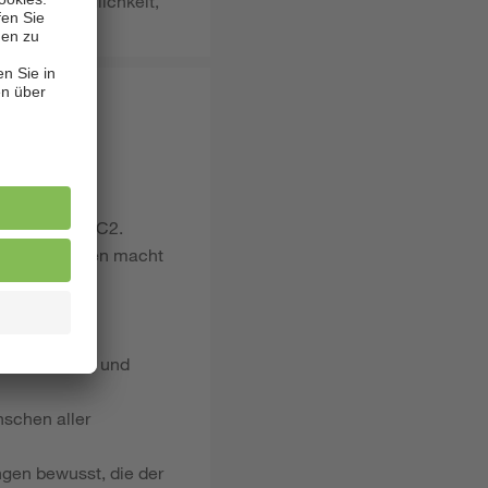
ben die Möglichkeit,
prachniveau C2.
 Altersgruppen macht
 übernehmen
selbstständig und
schen aller
ngen bewusst, die der