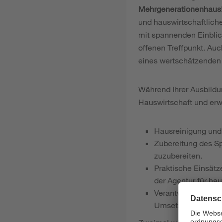
Mehrgenerationenhaus
und hauswirtschaftlich
mit spannenden Einblic
offenen Treffpunkt. Auc
eines wertschätzenden 
Während Ihrer Ausbild
Hauswirtschaft und erw
Hausreinigung und
Zubereitung des S
zuzubereiten.
Praktische Einsätz
der Agentur für hau
Verantwortungsbewu
Umsetzung der S