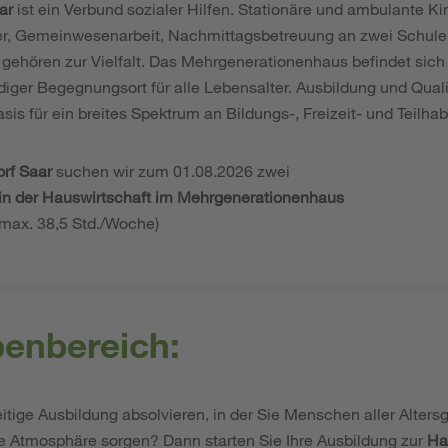
ar
ist ein Verbund sozialer Hilfen. Stationäre und ambulante Ki
der, Gemeinwesenarbeit, Nachmittagsbetreuung an zwei Schule
ehören zur Vielfalt. Das Mehrgenerationenhaus befindet sich 
ndiger Begegnungsort für alle Lebensalter. Ausbildung und Quali
is für ein breites Spektrum an Bildungs-, Freizeit- und Teilh
rf Saar
suchen wir zum 01.08.2026 zwei
 in der Hauswirtschaft im Mehrgenerationenhaus
t (max. 38,5 Std./Woche)
benbereich:
itige Ausbildung absolvieren, in der Sie Menschen aller Alters
 Atmosphäre sorgen? Dann starten Sie Ihre Ausbildung zur
Ha