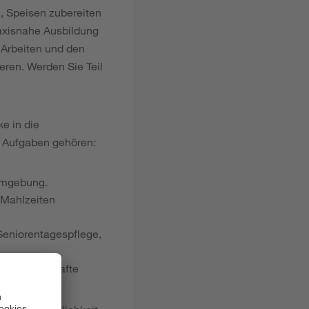
n, Speisen zubereiten
raxisnahe Ausbildung
 Arbeiten und den
ieren. Werden Sie Teil
e in die
n Aufgaben gehören:
Umgebung.
 Mahlzeiten
Seniorentagespflege,
ne gewissenhafte