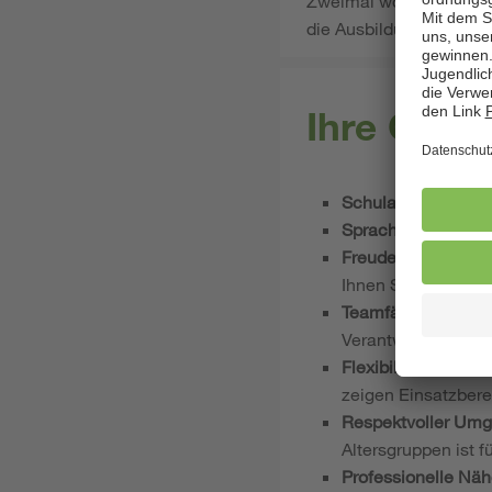
Zweimal wöchentlich be
die Ausbildung in Teilze
Ihre Qual
Schulabschluss:
S
Sprachkenntnisse:
Freude an der Arbe
Ihnen Spaß und Sie
Teamfähigkeit & 
Verantwortung für 
Flexibilität & Eigeni
zeigen Einsatzbere
Respektvoller Um
Altersgruppen ist f
Professionelle Nä