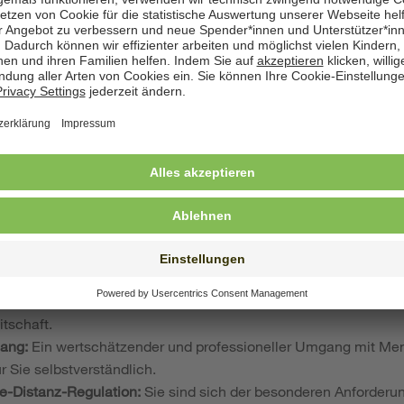
suchen Sie die Berufsschule in Saarbrücken. Junge Mütter ha
it zu absolvieren.
ifikation und Kompetenzen:
ie verfügen mindestens über einen Hauptschulabschluss.
Sie beherrschen die deutsche Sprache mindestens auf dem S
it mit Menschen:
Der Kontakt mit Menschen unterschiedlicher
 bringen eine hohe Sozialkompetenz mit.
Engagement:
Sie arbeiten gerne im Team, sind zuverlässig und
Ihre Aufgaben.
nitiative:
Sie sind offen für neue Herausforderungen, arbeiten 
itschaft.
gang:
Ein wertschätzender und professioneller Umgang mit Men
ür Sie selbstverständlich.
he-Distanz-Regulation:
Sie sind sich der besonderen Anforderu