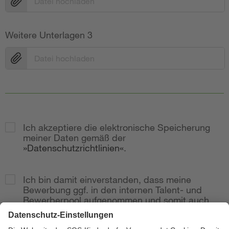
Datei hochladen
Weitere Unterlagen 3
Datei hochladen
Ich akzeptiere die elektronische Speicherung
meiner Daten gemäß der
Datenschutzrichtlinien
.
Ich bin damit einverstanden, dass meine
Bewerbung ggf. in den internen Talent- und
Bewerberpool aufgenommen und somit auch
bei weitere Stellenausschreibungen
berücksichtig wird.