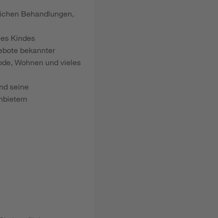
dlichen Behandlungen,
nes Kindes
gebote bekannter
ode, Wohnen und vieles
nd seine
nbietern