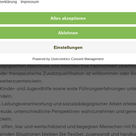
l im Sinne des Wohls der jungen Menschen.
ifikation und Kompetenzen:
ein abgeschlossenes Studium der Sozialen Arbeit
oder
Sozialp
agogischen Abschluss und möchten Ihre Fachlichkeit verantwo
oder therapeutische Zusatzqualifikation ist willkommen oder Si
weiterzuentwickeln.
 Kinder- und Jugendhilfe sowie erste Führungserfahrungen unte
ndeln.
 Leitungsverantwortung und sozialpädagogischer Arbeit erlebe
 Freude, unterschiedliche Perspektiven wahrzunehmen und gem
ckeln.
 offen, klar und wertschätzend und begegnen Menschen mit E
ernden Situationen bleiben Sie flexibel, zugewandt und handlu