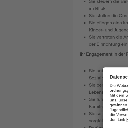
Sie steuern die Be
im Blick.
Sie stellen die Qua
Sie pflegen eine k
Kinder- und Jugend
Sie vertreten die A
der Einrichtung ein
Ihr Engagement in der F
Sie unterstützen 
Sozialpädagogisch
Sie beraten und be
Lebenssituationen.
Sie führen Gespräc
Familien im Mitein
Sie setzen Hilfe- 
sorgfältig und beha
Darüber hinaus tra