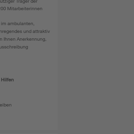
ütziger Träger der
00 Mitarbeiterinnen
e im ambulanten,
anregendes und attraktiv
nn Ihnen Anerkennung,
ausschreibung
 Hilfen
leiben