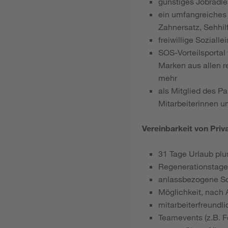
günstiges Jobradlea
ein umfangreiches 
Zahnersatz, Sehhil
freiwillige Sozial
SOS-Vorteilsportal
Marken aus allen r
mehr
als Mitglied des P
Mitarbeiterinnen u
Vereinbarkeit von Priv
31 Tage Urlaub plu
Regenerationstage
anlassbezogene S
Möglichkeit, nach 
mitarbeiterfreundl
Teamevents (z.B. Fe