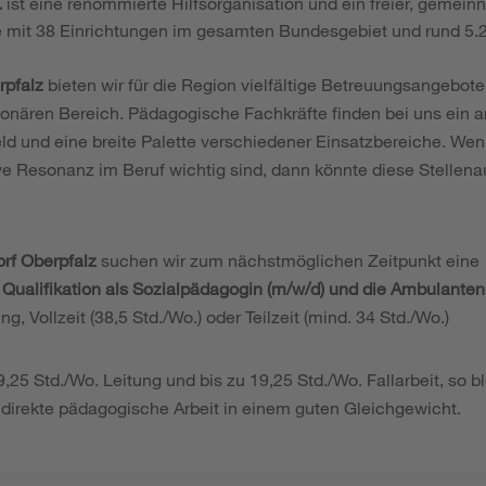
.
ist eine renommierte Hilfsorganisation und ein freier, gemeinn
e mit 38 Einrichtungen im gesamten Bundesgebiet und rund 5.2
rpfalz
bieten wir für die Region vielfältige Betreuungsangebot
tionären Bereich. Pädagogische Fachkräfte finden bei uns ein 
eld und eine breite Palette verschiedener Einsatzbereiche. We
ve Resonanz im Beruf wichtig sind, dann könnte diese Stellen
rf Oberpfalz
suchen wir zum nächstmöglichen Zeitpunkt eine
 Qualifikation als Sozialpädagogin (m/w/d) und die Ambulanten
ng, Vollzeit (38,5 Std./Wo.) oder Teilzeit (mind. 34 Std./Wo.)
9,25 Std./Wo. Leitung und bis zu 19,25 Std./Wo. Fallarbeit, so b
irekte pädagogische Arbeit in einem guten Gleichgewicht.