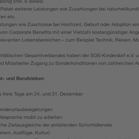
sing (inkl. E-Bikes)
Paket weiterer Leistungen wie Zuzahlungen bei naturheilkun
fen etc.
leistungen wie Zuschüsse bei Hochzeit, Geburt oder Adoption ei
 von Corporate Benefits mit einer Vielzahl kostengünstiger An
elevanten Lebensbereichen – zum Beispiel Technik, Reisen, M
aritätischen Gesamtverbandes haben der SOS-Kinderdorf e.V. u
nd Mitarbeiter Zugang zu Sonderkonditionen von zahlreichen A
at- und Berufsleben
s freie Tage am 24. und 31. Dezember
onderurlaubsregelungen
Absprache mobil zu arbeiten
iche Zeitausgleiche der anfallenden Schichtdienste
iern, Ausflüge, Kultur)