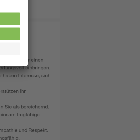
ädagogik
oder
einen
rtungsvoll einbringen.
e haben Interesse, sich
rstützen Ihr
n Sie als bereichernd.
einsam tragfähige
mpathie und Respekt.
ngsfähig.