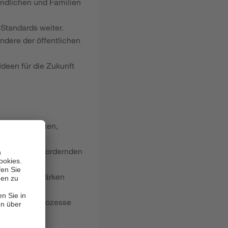
endlichen und Familien
 Standards weiter.
ndere der öffentlichen
Ideen für die Zukunft
istandschaften,
en in herausfordernden
gebote und stärken
ntwicklungsprozesse
und handeln