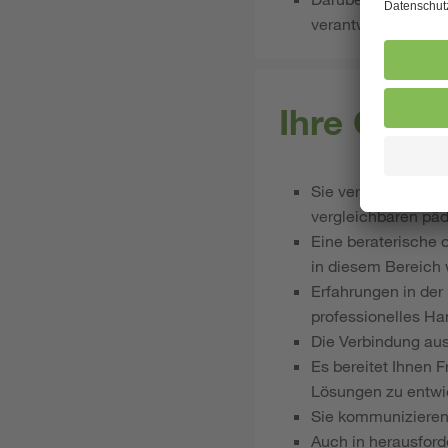
verantwortungsvol
Ihre Qual
Sie verfügen über 
vergleichbaren päd
Eine beraterische 
in diesem Bereich 
Erfahrungen in der
professionelles Ha
Die Verbindung aus
Es bereitet Ihnen
Lösungen zu entwi
Sie kommunizieren
Auch in herausford