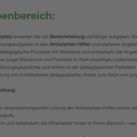
benbereich:
rpfalz
erwarten Sie als
Bereichsleitung
vielfältige Aufgaben: 
eitungsaufgaben in den
Ambulanten Hilfen
und weiteren Angeb
pädagogische Prozesse mit Weitblick und entwickeln die Angebo
Sie junge Menschen und Familien in ihren jeweiligen Lebenssit
ützungsgespräche und wirken in der pädagogischen Fallarbeit a
ltung mit unmittelbarer pädagogischer Arbeit zum Wohl von j
leitung:
 verantwortungsvolle Leitung der Ambulanten Hilfen sowie we
rdorfs.
ern und entwickeln die Mitarbeiter*innen in Ihrem Bereich – we