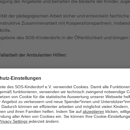
legung der Angebote und behalten die Bedarfe der Kinder, Jug
lität der pädagogischen Arbeit sicher und entwickeln fachliche
onstruktive Zusammenarbeit mit Kooperationspartnern, insbeso
hilfe.
ngebote des SOS-Kinderdorfs in der Öffentlichkeit und bringen 
.
allarbeit der Ambulanten Hilfen:
junge Menschen und ihre Familien im Rahmen von Erziehungsbe
er Familienhilfe und Betreutem Wohnen.
gleiten Kinder, Jugendliche, junge Erwachsene und ihre Famili
he, unterstützen im Alltag, gestalten freizeitpädagogische An
ander.
und Erziehungsplanungen verlässlich um, dokumentieren die E
lten dabei stets die individuellen Ziele im Blick.
gen Sie wesentlich zur Sicherstellung des Kinderschutzes bei 