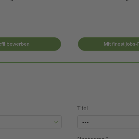
ofil bewerben
Mit finest jobs
Titel
---
Nachname
*