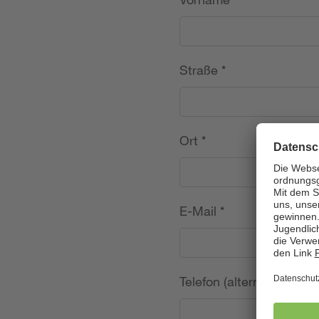
Straße
*
Ort
*
E-Mail
*
Telefon (alternativ)