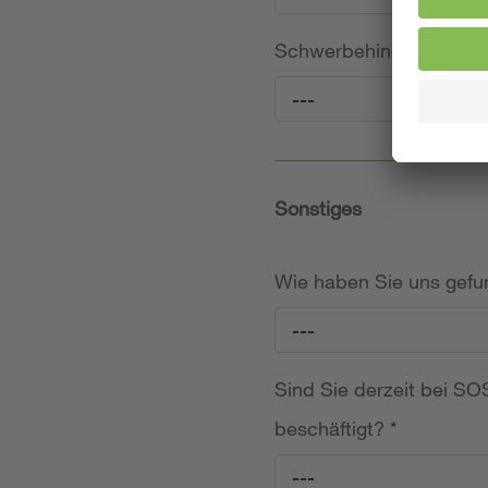
Schwerbehinderung (frei
---
Sonstiges
Wie haben Sie uns gef
---
Sind Sie derzeit bei SOS
beschäftigt?
*
---