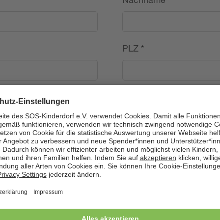
PLZ
*
Land
*
---
Telefon
*
Geburtsdatum (TT.MM.J