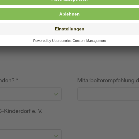
willige Angabe)
unden?
*
Mitarbeiterempfehlung 
-Kinderdorf e. V.