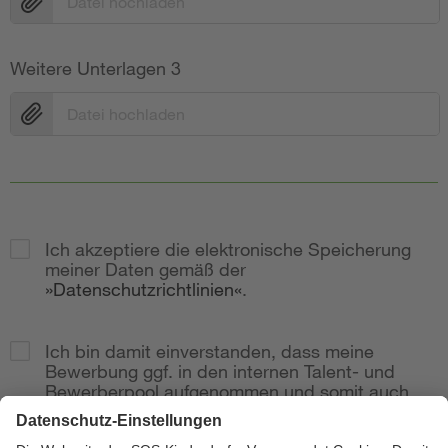
Datei hochladen
Weitere Unterlagen 3
Datei hochladen
Ich akzeptiere die elektronische Speicherung
meiner Daten gemäß der
Datenschutzrichtlinien
.
Ich bin damit einverstanden, dass meine
Bewerbung ggf. in den internen Talent- und
Bewerberpool aufgenommen und somit auch
bei weitere Stellenausschreibungen
berücksichtig wird.