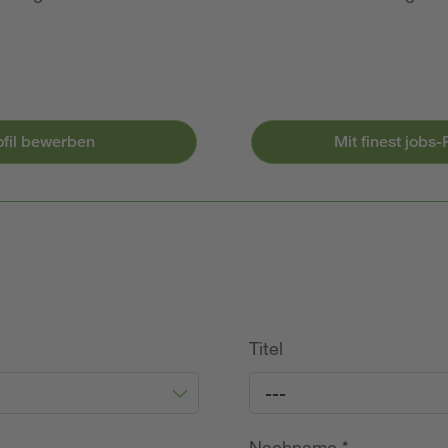
ofil bewerben
Mit finest jobs
Titel
---
Nachname
*