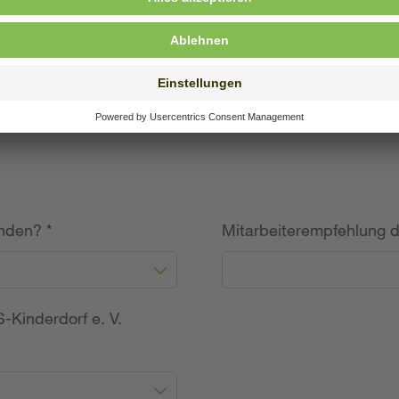
willige Angabe)
unden?
*
Mitarbeiterempfehlung 
-Kinderdorf e. V.