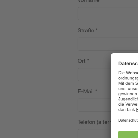
Straße
*
Ort
*
E-Mail
*
Telefon (alternativ)