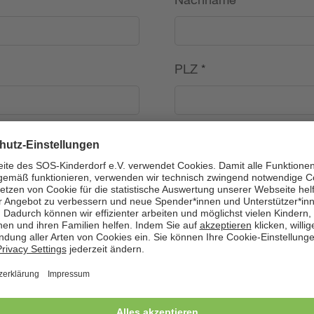
PLZ
*
Land
*
---
Telefon
*
Geburtsdatum (TT.MM.J