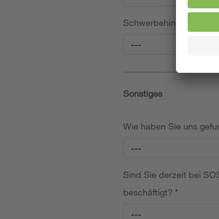
Schwerbehinderung (frei
---
Sonstiges
Wie haben Sie uns gef
---
Sind Sie derzeit bei SOS
beschäftigt?
*
---