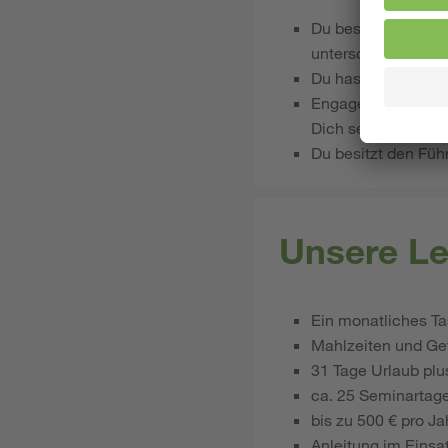
Du besitzt eine w
unterschiedlichen 
Du hast Freude am
Engagement in der 
Dich selbstverstä
Du besitzt den Füh
Unsere Le
Ein monatliches Ta
Mahlzeiten und Get
31 Tage Urlaub plu
ca. 25 Seminartage
bis zu 500 € pro J
Anleitung im Einsa