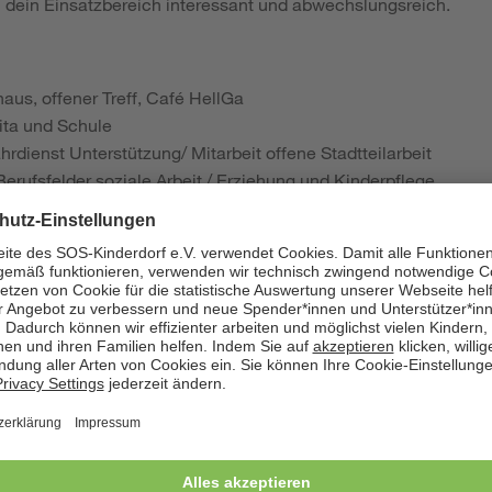
h dein Einsatzbereich interessant und abwechslungsreich.
us, offener Treff, Café HellGa
ita und Schule
hrdienst Unterstützung/ Mitarbeit offene Stadtteilarbeit
erufsfelder soziale Arbeit / Erziehung und Kinderpflege
(6 Monate)
tember
erschein
lifikation und Kompetenze