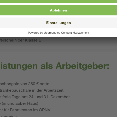
ertschätzende und vorurteilsbewusste Haltung gegenüber Men
sozialen und kulturellen Hintergründen
 Umgang mit Kindern, Jugendlichen und älteren Menschen
Mitarbeit im Team und den Wunsch, eigene Ideen einzubringen
ndlich
rerschein der Klasse B
istungen als Arbeitgeber:
schengeld von 250 € netto
ränkepauschale in der Arbeitszeit
s freie Tage am 24. und 31. Dezember
 (in und außer Haus)
ahr für Fahrtkosten im ÖPNV
tzbereich