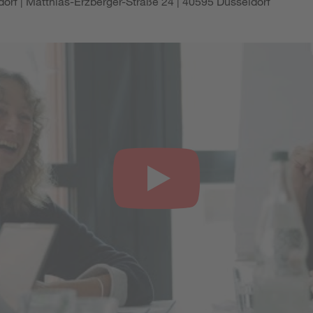
orf | Matthias-Erzberger-Straße 24 | 40595 Düsseldorf