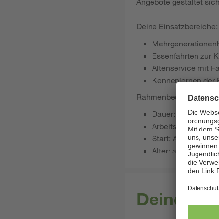
Angebote gestaltet sic
Deine Einsatzbereiche:
Mehrgenerationenha
Essenfahrten zur K
Altenservice mit Fa
Kennenlernen der B
Rahmenbedingungen:
Dauer: 12 Monate 
Arbeitszeit: Vollzeit
Start: August/ Sep
Alter: ab 18 - Führ
Deine Qua