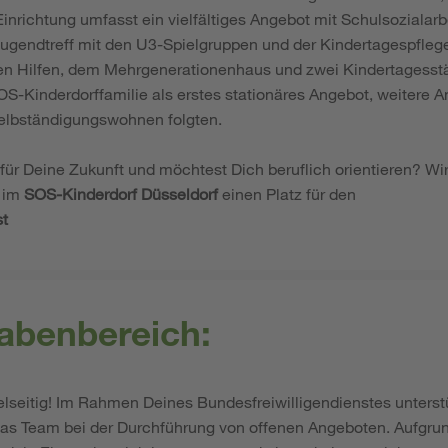
Einrichtung umfasst ein vielfältiges Angebot mit Schulsozialarb
gendtreff mit den U3-Spielgruppen und der Kindertagespfleg
hen Hilfen, dem Mehrgenerationenhaus und zwei Kindertagesstä
OS-Kinderdorffamilie als erstes stationäres Angebot, weitere 
elbständigungswohnen folgten.
ür Deine Zukunft und möchtest Dich beruflich orientieren? Wi
 im
SOS-Kinderdorf Düsseldorf
einen Platz für den
st
abenbereich:
elseitig! Im Rahmen Deines Bundesfreiwilligendienstes unterst
as Team bei der Durchführung von offenen Angeboten. Aufgrund