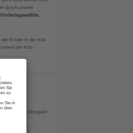
nen durch unsere
r
Kindertagesstätte
.
der Kinder in der Kita
eiten) der Kita
n sowie die Fähigkeit
m.
antwortung zu