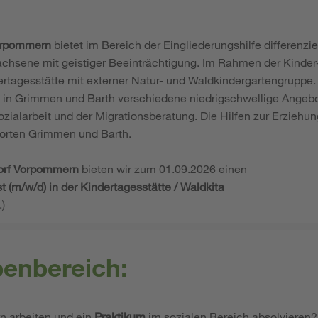
orpommern
bietet im Bereich der Eingliederungshilfe differenzie
hsene mit geistiger Beeinträchtigung. Im Rahmen der Kinder
ertagesstätte mit externer Natur- und Waldkindergartengruppe.
 in Grimmen und Barth verschiedene niedrigschwellige Angebo
zialarbeit und der Migrationsberatung. Die Hilfen zur Erziehu
orten Grimmen und Barth.
orf Vorpommern
bieten wir zum 01.09.2026 einen
t (m/w/d) in der Kindertagesstätte / Waldkita
.)
benbereich:
n arbeiten und ein
Praktikum
im sozialen Bereich absolvieren?