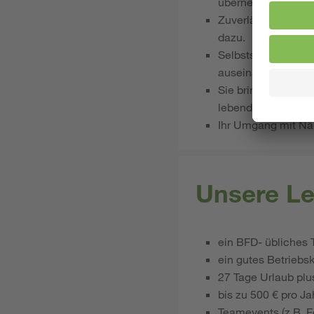
übernehmen.
Zuverlässigkeit un
dazu.
Selbstständiges Arb
auseinander.
Sie bringen kreati
lebendig zu gestalt
Ihr Umgang mit Näh
Unsere Le
ein BFD- übliches
ein gutes Betriebs
27 Tage Urlaub plu
bis zu 500 € pro J
Teamevents (z.B. Fe