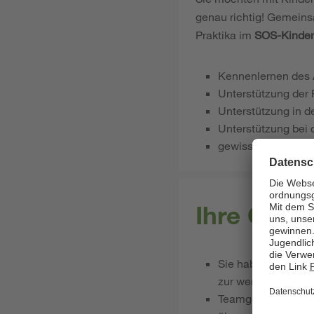
genau richtig! Gemeins
Praktika im
SOS-Kinder
Kennenlernen des A
Unterstützung der 
Unterstützung in d
Unterstützung bei 
gewissenhafte Ums
Ihre Qual
Sie haben Freude 
zur wertschätzend
Teamgeist und Eins