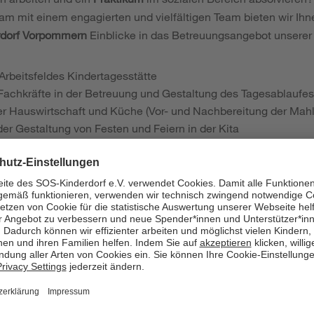
am mit einem engagierten und vielfältigen Team bieten wir Ih
dorf Vorpommern
Einblicke in das Betreuungsangebot unsere
rbeitsfeldes Kindertagesstätte
Fachkräfte in der Betreuung und Gestaltung des Tagesablaufes 
er Hauswirtschaft und Küche (Vor- und Nachbereitung der Mahlz
der Gestaltung von Festen und Feiern in der Kita
etzung von Kinder- und Betreutenschutz
ifikation und Kompetenzen:
am Umgang mit Kindern und verfügen über Einfühlungsvermöge
en Zusammenarbeit – sowohl mit den Kindern als auch im Tea
atzfreude zeichnen Sie ebenso aus wie Ihre Bereitschaft, Ver