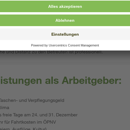
d ein ausgeprägtes Verantwortungsbewusstsein gehören für Sie
eiten liegt Ihnen, und Sie setzen sich reflektiert mit Ihrem ei
ve Ideen ein und haben Freude daran, den pädagogischen Allt
en.
e und Distanz zu den Betreuten ist professionell.
istungen als Arbeitgeber:
 Taschen- und Verpflegungsgeld
klima
s freie Tage am 24. und 31. Dezember
ahr für Fahrtkosten im ÖPNV
iern, Ausflüge, Kultur)