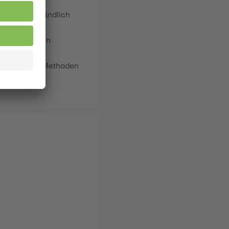
 selbstverständlich
genen Verhalten
ag mit neuen Methoden