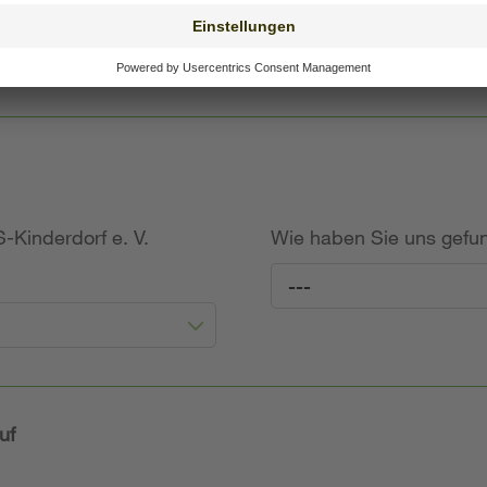
willige Angabe)
-Kinderdorf e. V.
Wie haben Sie uns gef
---
uf