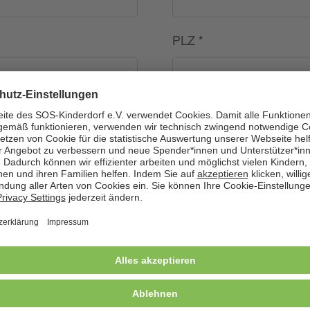
PLZ
*
Land
*
---
Telefon
*
Geburtsdatum (TT.MM.J