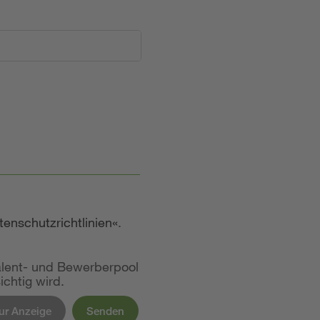
tenschutzrichtlinien
.
alent- und Bewerberpool
chtig wird.
ur Anzeige
Senden