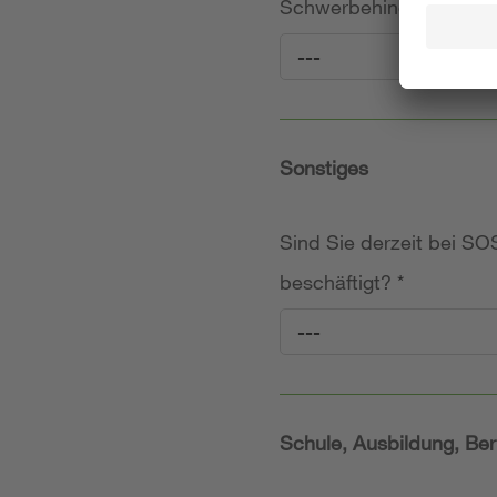
Schwerbehinderung (frei
---
Sonstiges
Sind Sie derzeit bei SOS
beschäftigt?
*
---
Schule, Ausbildung, Ber