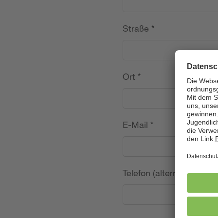
Straße
*
Ort
*
E-Mail
*
Telefon (alternativ)