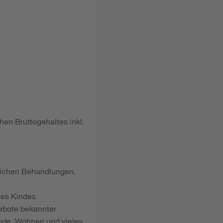
hen Bruttogehaltes inkl.
dlichen Behandlungen,
nes Kindes
gebote bekannter
ode, Wohnen und vieles