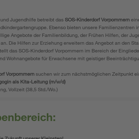
und Jugendhilfe betreibt das
SOS-Kinderdorf Vorpommern
eine
ldkindergartengruppe. Ebenso bieten unsere Familienzentren 
ellige Angebote der Familienbildung, der Frühen Hilfen, der Ju
 an. Die Hilfen zur Erziehung erweitern das Angebot an den S
stellt das SOS-Kinderdorf Vorpommern im Bereich der Eingliede
 und Wohnangebote für Erwachsene mit geistiger Beeinträchtigu
orf Vorpommern
suchen wir zum nächstmöglichen Zeitpunkt e
gogin als Kita-Leitung (m/w/d)
ng, Vollzeit (38,5 Std./Wo.)
benbereich:
ie Zukunft unserer Kleinsten!