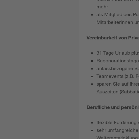
mehr
als Mitglied des P
Mitarbeiterinnen u
Vereinbarkeit von Priv
31 Tage Urlaub plu
Regenerationstage
anlassbezogene S
Teamevents (z.B. Fe
sparen Sie auf Ihr
Auszeiten (Sabbati
Berufliche und persön
flexible Förderung 
sehr umfangreicher
Weiterentwicklung