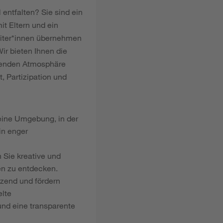
entfalten? Sie sind ein
t Eltern und ein
eiter*innen übernehmen
ir bieten Ihnen die
tzenden Atmosphäre
t, Partizipation und
eine Umgebung, in der
in enger
Sie kreative und
ken zu entdecken.
tzend und fördern
elte
nd eine transparente