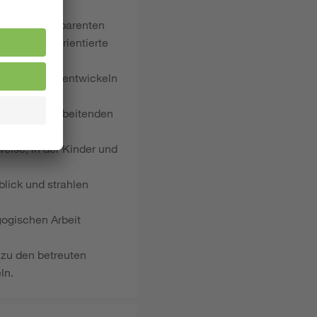
d einer transparenten
ne lösungsorientierte
struktiv und entwickeln
ern und Mitarbeitenden
weise, in der Kinder und
lick und strahlen
gogischen Arbeit
zu den betreuten
ln.