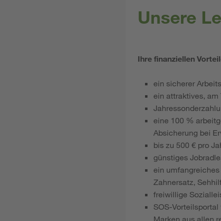
Unsere Le
Ihre finanziellen Vortei
ein sicherer Arbeit
ein attraktives, a
Jahressonderzahl
eine 100 % arbeitg
Absicherung bei Er
bis zu 500 € pro J
günstiges Jobradlea
ein umfangreiches 
Zahnersatz, Sehhil
freiwillige Sozial
SOS-Vorteilsportal
Marken aus allen r