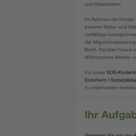
und Mitarbeitern.
Im Rahmen der Kinder- 
externer Natur- und Wa
vielfältige niedrigschw
der Migrationsberatung
Barth. Darüber hinaus 
differenzierte Arbeits-
Für unser
SOS-Kinderd
Erzieherin / Sozialpäda
in unbefristeter Anstellu
Ihr Aufga
Gestalten Sie mit uns d