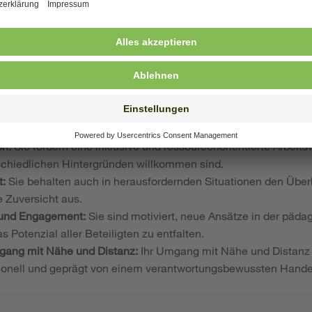
d auf ihrem Weg in die Leitungsrolle.
d Empathie:
Sie führen Ihr Team mit Offenheit, Authentizität un
ur. Dabei stärken Sie das Gemeinschaftsgefühl und fördern ei
tscheidungsfähigkeit:
Sie hinterfragen Ihr eigenes Handeln kon
ontinuierlich weiter.
enschaft und Handlungssicherheit:
Sie begegnen Kindern, Elt
mögen, Klarheit und Kreativität.
on:
Sie fördern eine inklusive und ressourcenorientierte Arbeits
schiedlichen Hintergründen willkommen sind.
t:
Sie behalten auch in herausfordernden Situationen den Überb
 Zuversicht aus.
 und Engagement:
Sie sind motiviert, neue Ansätze in der päda
Potenzial aller Beteiligten zu entfalten.
mgang mit Nähe und Distanz:
Ihr Umgang mit Nähe und Distanz 
sionell und geprägt von einem verantwortungsbewussten Hande