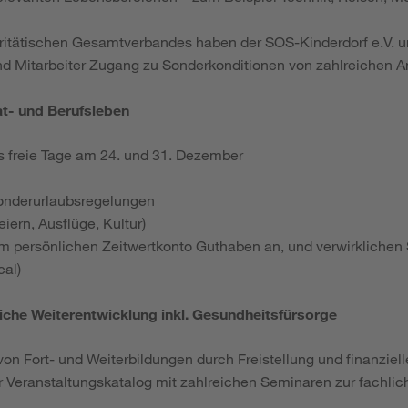
aritätischen Gesamtverbandes haben der SOS-Kinderdorf e.V. u
nd Mitarbeiter Zugang zu Sonderkonditionen von zahlreichen A
at- und Berufsleben
s freie Tage am 24. und 31. Dezember
onderurlaubsregelungen
iern, Ausflüge, Kultur)
em persönlichen Zeitwertkonto Guthaben an, und verwirklichen 
cal)
liche Weiterentwicklung inkl. Gesundheitsfürsorge
von Fort- und Weiterbildungen durch Freistellung und finanziel
 Veranstaltungskatalog mit zahlreichen Seminaren zur fachlic