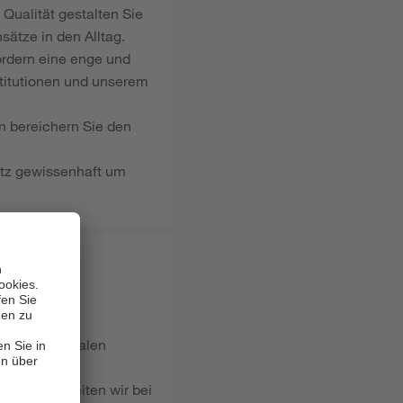
 Qualität gestalten Sie
ätze in den Alltag.
ördern eine enge und
stitutionen und unserem
n bereichern Sie den
utz gewissenhaft um
dium im sozialen
hkräfte begleiten wir bei