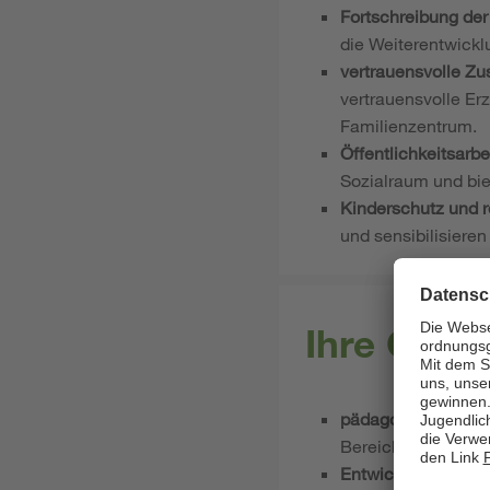
Fortschreibung de
die Weiterentwickl
vertrauensvolle Zu
vertrauensvolle Er
Familienzentrum.
Öffentlichkeitsarbe
Sozialraum und bie
Kinderschutz und r
und sensibilisieren
Ihre Qual
pädagogischer Abs
Bereich abgeschlo
Entwicklungspersp