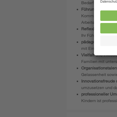
Bedarf unterstützen
Führungsstärke un
Kommunikationskult
Arbeitsweise.
Reflexions- und En
Ihr Führungsprofil k
pädagogische Leid
mit Einfühlungsver
Vielfalt und Inklusi
Familien mit unter
Organisationstalen
Gelassenheit sowie
Innovationsfreude
umzusetzen und das 
professioneller U
Kindern ist profes