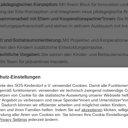
r pädagogischen Konzeption:
Mit Ihrem Blick für Innovation und
ung der Kita-Konzeption und integrieren neue pädagogische Ans
sammenarbeit mit Eltern und Kooperationspartner*innen:
Sie f
ziehungspartnerschaft und stehen in aktivem Austausch mit In
it und Sozialraumorientierung:
Mit Projekten und Kooperatione
ten den Kindern zusätzliche Entwicklungsimpulse.
echtliche Vorgaben:
Sie setzen den Kinder- und Betreutensch
 Ihr Team für präventives Handeln.
ifikation und Kompetenzen:
chluss:
Sie haben eine Ausbildung als Erzieher*in
oder
ein Stu
ssen.
ektive:
erste Leitungserfahrung ist von Vorteil – engagierte Fac