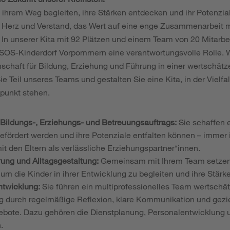
ihrem Weg begleiten, ihre Stärken entdecken und ihr Potenzial 
t Herz und Verstand, das Wert auf eine enge Zusammenarbeit mi
 In unserer Kita mit 92 Plätzen und einem Team von 20 Mitarb
m SOS-Kinderdorf Vorpommern eine verantwortungsvolle Rolle. W
enschaft für Bildung, Erziehung und Führung in einer wertschä
 Teil unseres Teams und gestalten Sie eine Kita, in der Vielfal
punkt stehen.
 Bildungs-, Erziehungs- und Betreuungsauftrags:
Sie schaffen 
gefördert werden und ihre Potenziale entfalten können – immer 
 den Eltern als verlässliche Erziehungspartner*innen.
ung und Alltagsgestaltung:
Gemeinsam mit Ihrem Team setzen 
 um die Kinder in ihrer Entwicklung zu begleiten und ihre Stär
ntwicklung:
Sie führen ein multiprofessionelles Team wertschä
 durch regelmäßige Reflexion, klare Kommunikation und gezi
bote. Dazu gehören die Dienstplanung, Personalentwicklung u
.