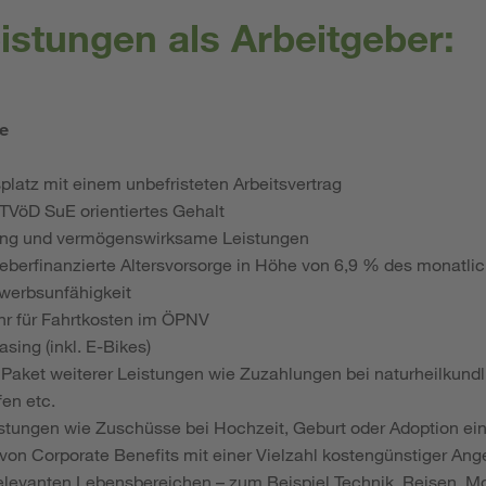
istungen als Arbeitgeber:
le
splatz mit einem unbefristeten Arbeitsvertrag
m TVöD SuE
orientiertes Gehalt
ung und vermögenswirksame Leistungen
eberfinanzierte Altersvorsorge in Höhe von 6,9 % des monatlic
werbsunfähigkeit
ahr für Fahrtkosten im ÖPNV
sing (inkl. E-Bikes)
Paket weiterer Leistungen wie Zuzahlungen bei naturheilkun
fen etc.
leistungen wie Zuschüsse bei Hochzeit, Geburt oder Adoption ei
 von Corporate Benefits mit einer Vielzahl kostengünstiger An
elevanten Lebensbereichen – zum Beispiel Technik, Reisen, M