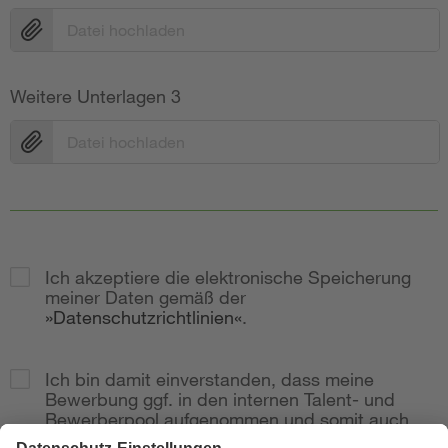
Datei hochladen
Weitere Unterlagen 3
Datei hochladen
Ich akzeptiere die elektronische Speicherung
meiner Daten gemäß der
Datenschutzrichtlinien
.
Ich bin damit einverstanden, dass meine
Bewerbung ggf. in den internen Talent- und
Bewerberpool aufgenommen und somit auch
bei weitere Stellenausschreibungen