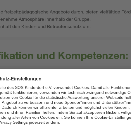
und freizeitpädagogische Angebote durch, bieten vielfältige Fö
ngenehme Atmosphäre innerhalb der Gruppe.
nhaft den Kinder- und Betreutenschutz um.
ifikation und Kompetenzen:
ium der Heil-, Kindheits- oder Sozialpädagogik oder eine Ausbi
spfleger*in abgeschlossen.
Förderung von Kindern sind für Sie eine sinnstiftende und wert
rne in Teams ein, sind hilfsbereit und es ist Ihnen wichtig, mi
hes Maß an Stabilität und Verlässlichkeit im Umgang mit bind
 Eltern/Herkunftssystemen begegnen Sie mit ehrlichem, werts