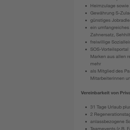
Heimzulage sowie Z
Gewährung S-Zulag
günstiges Jobradlea
ein umfangreiches 
Zahnersatz, Sehhil
freiwillige Sozial
SOS-Vorteilsportal
Marken aus allen r
mehr
als Mitglied des P
Mitarbeiterinnen u
Vereinbarkeit von Priv
31 Tage Urlaub plu
2 Regenerationstag
anlassbezogene S
Teamevents (z.B. Fe