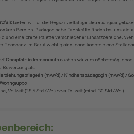
rpfalz
bieten wir für die Region vielfältige Betreuungsangebot
tionären Bereich. Pädagogische Fachkräfte finden bei uns ein 
eld und eine breite Palette verschiedener Einsatzbereiche. We
ve Resonanz im Beruf wichtig sind, dann könnte diese Stellen
rf Oberpfalz in Immenreuth
suchen wir zum nächstmöglichen Z
re Bewerbung als
ilerziehungspflegerin (m/w/d) / Kindheitspädagogin (m/w/d) / S
r-Wohngruppe
ng, Vollzeit (38,5 Std./Wo.) oder Teilzeit (mind. 30 Std./Wo.)
benbereich: