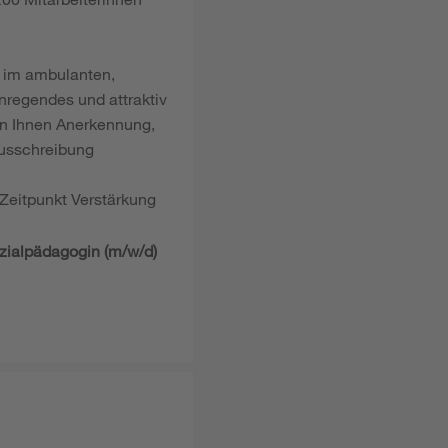
e im ambulanten,
anregendes und attraktiv
nn Ihnen Anerkennung,
ausschreibung
eitpunkt Verstärkung
ozialpädagogin (m/w/d)