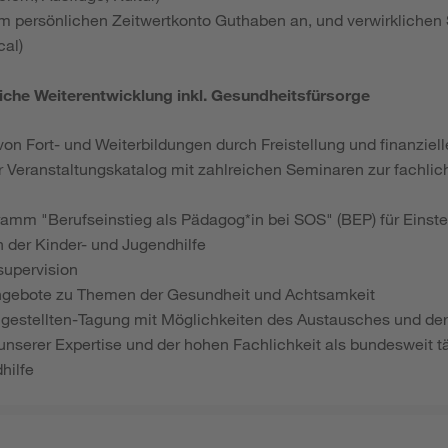
em persönlichen Zeitwertkonto Guthaben an, und verwirklichen 
cal)
liche Weiterentwicklung inkl. Gesundheitsfürsorge
von Fort- und Weiterbildungen durch Freistellung und finanziel
 Veranstaltungskatalog mit zahlreichen Seminaren zur fachlic
mm "Berufseinstieg als Pädagog*in bei SOS" (BEP) für Einste
h der Kinder- und Jugendhilfe
upervision
ngebote zu Themen der Gesundheit und Achtsamkeit
gestellten-Tagung mit Möglichkeiten des Austausches und de
 unserer Expertise und der hohen Fachlichkeit als bundesweit tä
hilfe