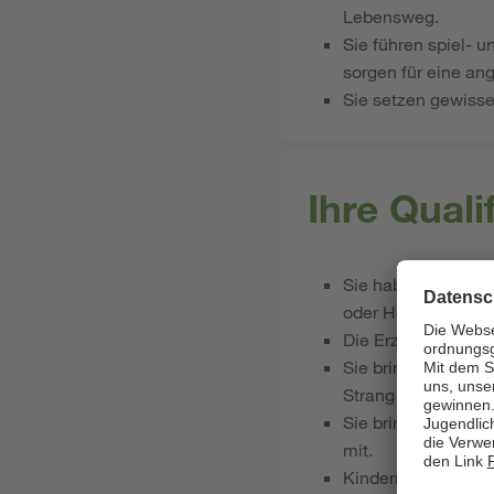
Lebensweg.
Sie führen spiel- 
sorgen für eine a
Sie setzen gewisse
Ihre Qual
Sie haben ein Stud
oder Heilerziehung
Die Erziehung und 
Sie bringen sich ge
Strang zu ziehen.
Sie bringen ein ho
mit.
Kindern und deren