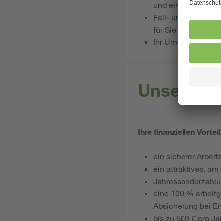
und einer Haltung 
Fall- und wohngru
für Sie ein selbstve
Ihr Umgang mit Näh
Unsere Le
Ihre finanziellen Vortei
ein sicherer Arbeit
ein attraktives, a
Jahressonderzahl
eine 100 % arbeitg
Absicherung bei Er
bis zu 500 € pro J