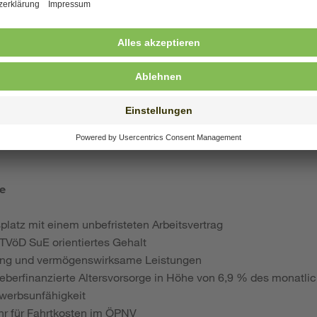
des Verstehen-Wollens der je eigenen Lebensgeschichte.
ppenbezogene Dokumentation und das Verfassen von Berichten 
rständlicher Teil professioneller Arbeit.
e und Distanz zu den Betreuten ist professionell.
istungen als Arbeitgeber:
le
splatz mit einem unbefristeten Arbeitsvertrag
m TVöD SuE
orientiertes Gehalt
ung und vermögenswirksame Leistungen
eberfinanzierte Altersvorsorge in Höhe von 6,9 % des monatlic
werbsunfähigkeit
ahr für Fahrtkosten im ÖPNV