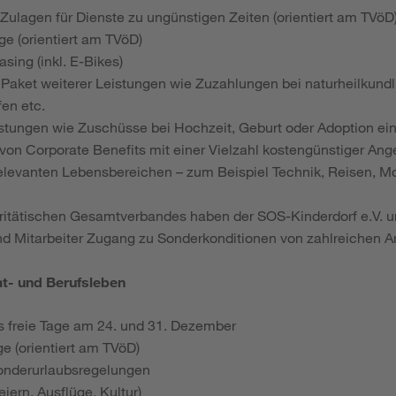
ulagen für Dienste zu ungünstigen Zeiten (orientiert am TVöD
e (orientiert am TVöD)
sing (inkl. E-Bikes)
Paket weiterer Leistungen wie Zuzahlungen bei naturheilkun
fen etc.
leistungen wie Zuschüsse bei Hochzeit, Geburt oder Adoption ei
 von Corporate Benefits mit einer Vielzahl kostengünstiger An
elevanten Lebensbereichen – zum Beispiel Technik, Reisen, M
aritätischen Gesamtverbandes haben der SOS-Kinderdorf e.V. u
nd Mitarbeiter Zugang zu Sonderkonditionen von zahlreichen A
at- und Berufsleben
s freie Tage am 24. und 31. Dezember
e (orientiert am TVöD)
onderurlaubsregelungen
iern, Ausflüge, Kultur)