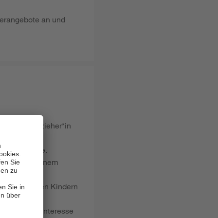
rderangebote an und
ldung als Erzieher*in
volle Aufgabe.
t anderen an einem
ungsunsicheren Kindern
chätzendem Interesse