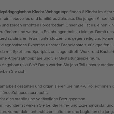
sivpädagogischen Kinder-Wohngruppe
finden 6 Kinder im Alter
 ein liebevolles und familiäres Zuhause. Die jungen Kinder kö
 und zeigen erhöhten Förderbedarf. Unser Ziel ist es, einen ki
zu fördern und wertvolle Erziehungsarbeit zu leisten. Damit uns
nterdisziplinären Team, unterstützen uns gegenseitig und könne
r diagnostische Expertise unserer Fachdienste zurückgreifen. 
de mit Spiel- und Sportplätzen, Jugendtreff, Werk- und Bastel
hme Arbeitsatmosphäre und viel Gestaltungsspielraum.
Angebots reizt Sie? Dann werden Sie jetzt Teil unserer stark
rben Sie sich!
marbeit gestalten und organisieren Sie mit 4-8 Kolleg*innen d
iliäres Zuhause ausmacht.
nder eine stabile und verlässliche Bezugsperson.
Fachdienst wirken Sie bei der Hilfe- und Erziehungsplanung 
östen, verhandeln, unterstützen, leiten an und begleiten die ju