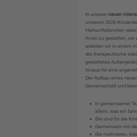
In unserer
neuen inten
unserem SOS-Kinderdorf
Herkunftsfamilien leben
ihnen zu gestalten, sie 
arbeiten wir in einem i
die therapeutische ode
gestaltetes Außengelän
hinaus für eine angene
Der Aufbau eines neuen 
Gemeinschaft und bewe
In gemeinsamer Tea
allem, was ein fam
Sie sind für die Ki
Gemeinsam mit dem 
Sie motivieren, tr