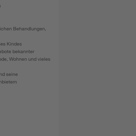
)
dlichen Behandlungen,
nes Kindes
gebote bekannter
ode, Wohnen und vieles
nd seine
nbietern