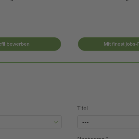
ofil bewerben
Mit finest jobs
Titel
---
Nachname
*