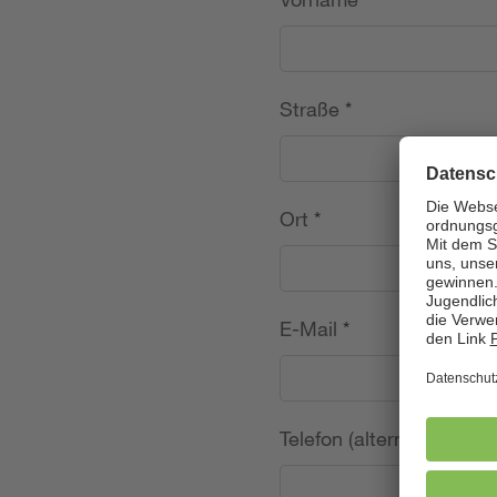
Straße
*
Ort
*
E-Mail
*
Telefon (alternativ)