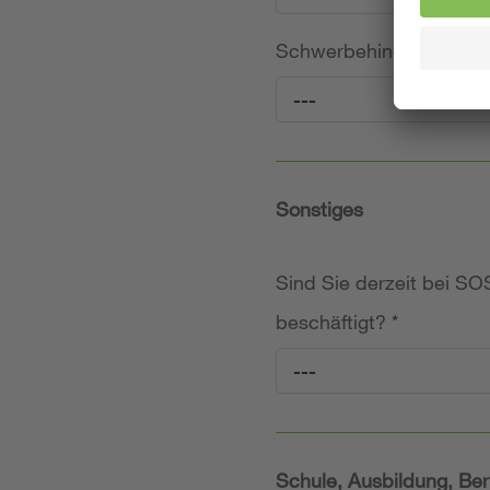
Schwerbehinderung (frei
---
Sonstiges
Sind Sie derzeit bei SOS
beschäftigt?
*
---
Schule, Ausbildung, Ber