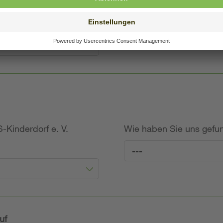
willige Angabe)
-Kinderdorf e. V.
Wie haben Sie uns gef
---
uf