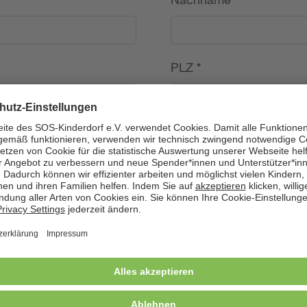
PLZ
*
Land
*
---
Telefon
*
Geburtsdatum (TT.MM.J