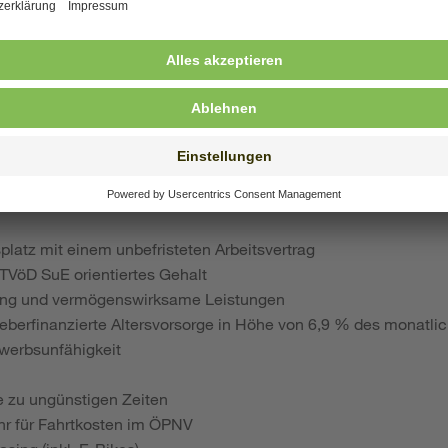
nd Betreuungsangebote im
SOS-Kinderdorf Bremen
kennenzule
istungen als Arbeitgeber:
le
splatz mit einem unbefristeten Arbeitsvertrag
 TVöD SuE orientiertes Gehalt
ung und vermögenswirksame Leistungen
eberfinanzierte Altersvorsorge in Höhe von 6,9 % des monatlic
werbsunfähigkeit
e zu ungünstigen Zeiten
ahr für Fahrtkosten im ÖPNV