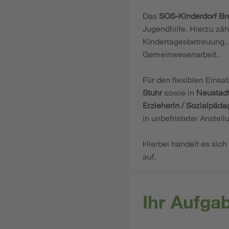
Das
SOS-Kinderdorf B
Jugendhilfe. Hierzu zäh
Kindertagesbetreuung, 
Gemeinwesenarbeit.
Für den flexiblen Eins
Stuhr
sowie in
Neustadt
Erzieherin / Sozialpäda
in unbefristeter Anstellu
Hierbei handelt es sich
auf.
Ihr Aufga