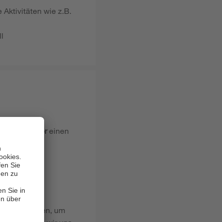
ktivitäten wie z.B.
l
agog*in
oder
einen
hungshilfen
hance begreifen, um