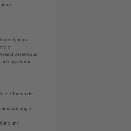
serer:
che und junge
t die
-Geschwisterhaus
und angstfreien
ie die Teams der
Dienstplanung in
klung und