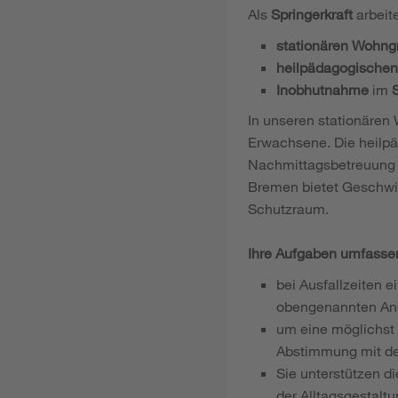
Als
Springerkraft
arbeit
stationären Wohng
heilpädagogischen
Inobhutnahme
im
S
In unseren stationären
Erwachsene. Die heilpä
Nachmittagsbetreuung 
Bremen bietet Geschwis
Schutzraum.
Ihre Aufgaben umfasse
bei Ausfallzeiten 
obengenannten Ang
um eine möglichst 
Abstimmung mit de
Sie unterstützen d
der Alltagsgestalt