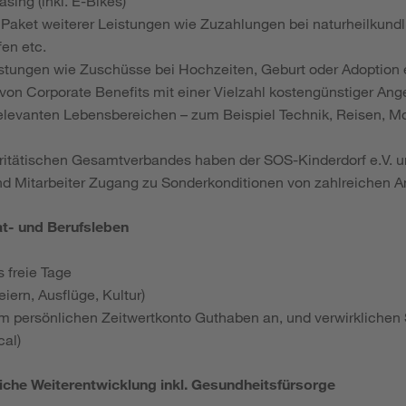
sing (inkl. E-Bikes)
Paket weiterer Leistungen wie Zuzahlungen bei naturheilkun
fen etc.
leistungen wie Zuschüsse bei Hochzeiten, Geburt oder Adoption
 von Corporate Benefits mit einer Vielzahl kostengünstiger An
elevanten Lebensbereichen – zum Beispiel Technik, Reisen, M
aritätischen Gesamtverbandes haben der SOS-Kinderdorf e.V. u
nd Mitarbeiter Zugang zu Sonderkonditionen von zahlreichen A
at- und Berufsleben
s freie Tage
iern, Ausflüge, Kultur)
em persönlichen Zeitwertkonto Guthaben an, und verwirklichen 
cal)
liche Weiterentwicklung inkl. Gesundheitsfürsorge