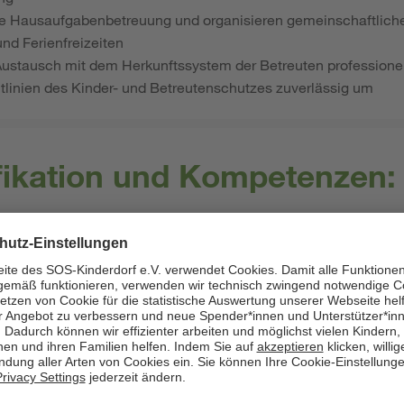
 Hausaufgabenbetreuung und organisieren gemeinschaftliche A
nd Ferienfreizeiten
Austausch mit dem Herkunftssystem der Betreuten professionel
htlinien des Kinder- und Betreutenschutzes zuverlässig um
ifikation und Kompetenzen:
einen Abschluss als Erzieher*in
oder
Sozialpädagog*in
oder
Päd
dagogischen Abschluss
 wechselnde Herausforderungen in den (teil-)stationären Erzie
 eigenverantwortlich und können sich gut in Teams integrieren
 zur Schichtarbeit inkl. Nachtbereitschaft bereit
e und Distanz zu den Betreuten ist professionell
Einsätze als Springer*in in unbefristeter Anstellung als eine C