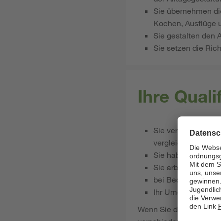
Sie übernehmen die
Kochen, Ausflüge u
Sie gestalten den 
Sie setzen die Ric
Ihre Qual
Sie verfügen über 
vergleichbaren pä
Sie haben Lust auf
Sie arbeiten gerne
bei Bedarf sind Sie
Ihr Umgang mit Näh
Wenn Sie die flexiblen 