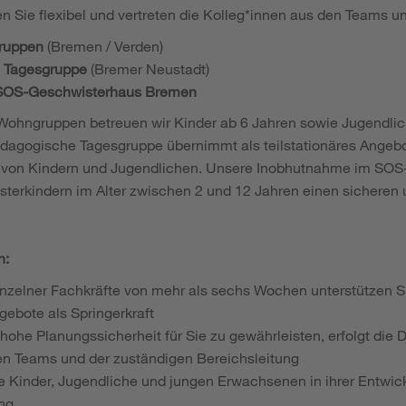
en Sie flexibel und vertreten die Kolleg*innen aus den Teams un
ruppen
(Bremen / Verden)
 Tagesgruppe
(Bremer Neustadt)
OS-Geschwisterhaus Bremen
 Wohngruppen betreuen wir Kinder ab 6 Jahren sowie Jugendli
dagogische Tagesgruppe übernimmt als teilstationäres Angebo
von Kindern und Jugendlichen. Unsere Inobhutnahme im SOS
terkindern im Alter zwischen 2 und 12 Jahren einen sicheren 
n:
einzelner Fachkräfte von mehr als sechs Wochen unterstützen S
ebote als Springerkraft
hohe Planungssicherheit für Sie zu gewährleisten, erfolgt die 
n Teams und der zuständigen Bereichsleitung
ie Kinder, Jugendliche und jungen Erwachsenen in ihrer Entwic
ung