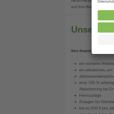
verschiedene Teams u
auf Ihre Bewerbung.
Unsere Le
Ihre finanziellen Vortei
ein sicherer Arbeit
ein attraktives, am
Jahressonderzahl
eine 100 % arbeitg
Absicherung bei Er
Heimzulage
Zulagen für Dienst
bis zu 500 € pro J