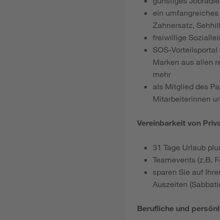
günstiges Jobradlea
ein umfangreiches 
Zahnersatz, Sehhil
freiwillige Sozial
SOS-Vorteilsportal
Marken aus allen r
mehr
als Mitglied des P
Mitarbeiterinnen u
Vereinbarkeit von Priv
31 Tage Urlaub plu
Teamevents (z.B. Fe
sparen Sie auf Ihr
Auszeiten (Sabbati
Berufliche und persön