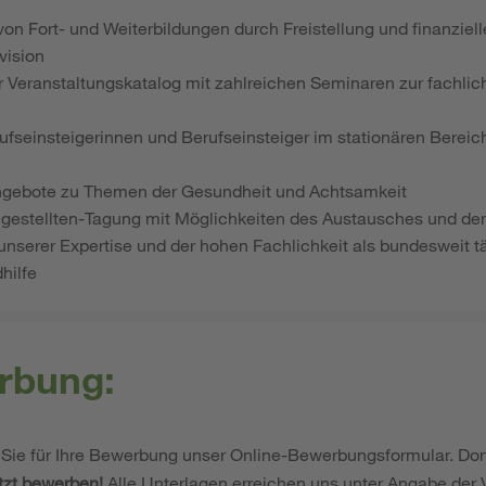
 von Fort- und Weiterbildungen durch Freistellung und finanzie
vision
 Veranstaltungskatalog mit zahlreichen Seminaren zur fachlic
fseinsteigerinnen und Berufseinsteiger im stationären Bereich
ngebote zu Themen der Gesundheit und Achtsamkeit
gestellten-Tagung mit Möglichkeiten des Austausches und de
 unserer Expertise und der hohen Fachlichkeit als bundesweit tä
hilfe
rbung:
Sie für Ihre Bewerbung unser Online-Bewerbungsformular. Dor
tzt bewerben!
Alle Unterlagen erreichen uns unter Angabe der 