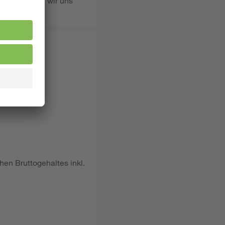
rnen, freuen wir uns
hen Bruttogehaltes inkl.