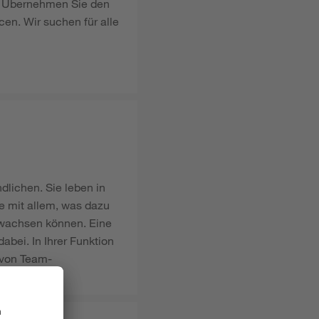
e. Übernehmen Sie den
en. Wir suchen für alle
dlichen. Sie leben in
e mit allem, was dazu
 wachsen können. Eine
bei. In Ihrer Funktion
n von Team-