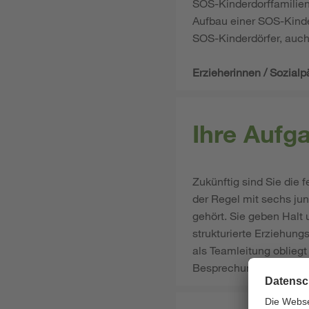
SOS-Kinderdorffamilien
Aufbau einer SOS-Kinde
SOS-Kinderdörfer, auch
Erzieherinnen / Sozial
Ihre Aufg
Zukünftig sind Sie die 
der Regel mit sechs ju
gehört. Sie geben Halt
strukturierte Erziehun
als Teamleitung obliegt
Besprechungen oder auc