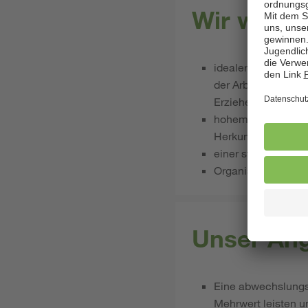
Wir wünsc
idealerweise einer 
der Arbeit mit Kin
Erzieherausbildung
hohem Engagement i
Herkunftssystemen
​​​​​​einer starken 
Organisationstalent
Unser Ang
Eine abwechslungsr
Mehrwert leisten u