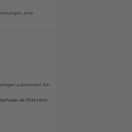
leistungen, eine
nterlagen zukommen! Am
dorfvater-de-f344.html