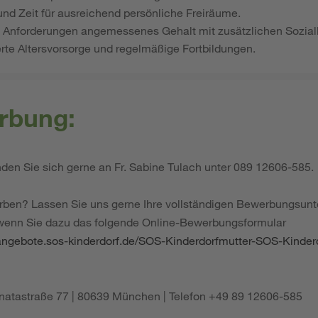
und Zeit für ausreichend persönliche Freiräume.
en Anforderungen angemessenes Gehalt mit zusätzlichen Sozial
erte Altersvorsorge und regelmäßige Fortbildungen.
rbung:
en Sie sich gerne an Fr. Sabine Tulach unter 089 12606-585.
rben? Lassen Sie uns gerne Ihre vollständigen Bewerbungsu
 wenn Sie dazu das folgende Online-Bewerbungsformular
nangebote.sos-kinderdorf.de/SOS-Kinderdorfmutter-SOS-Kinder
Renatastraße 77 | 80639 München | Telefon +49 89 12606-585