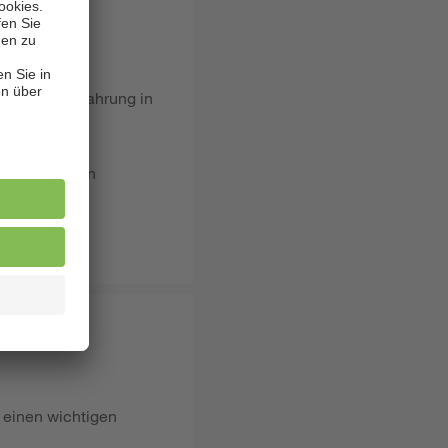
/d) sowie Erfahrung in
tende
n sowie deren
ude.
 einen wichtigen