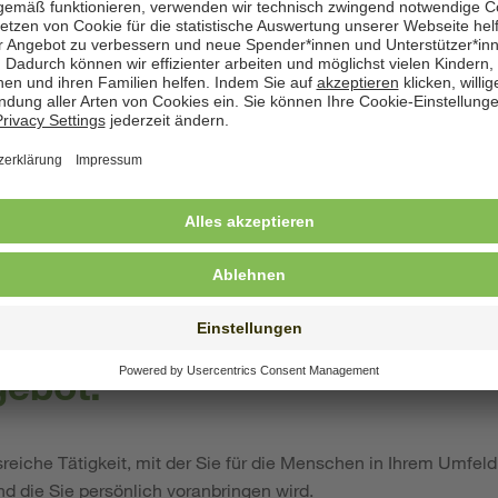
hen uns Menschen mit...
Qualifikation als Erzieherin (m/w/d) oder Sozialpädagogin (m/w
dern und Jugendlichen (ein Quereinstieg über eine berufsbeglei
 bei SOS-Kinderdorf ist ebenfalls möglich)
n der Arbeit mit sozial benachteiligten Kindern, Jugendliche
.
Persönlichkeit, einem stabilen Charakter, Kreativität und Lebensfre
 und Freude an reflektierter Arbeit im Team.
ebot:
eiche Tätigkeit, mit der Sie für die Menschen in Ihrem Umfeld
nd die Sie persönlich voranbringen wird.