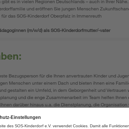
 gibt es in vielen Regionen Deutschlands – auch in Ihrer Näh
rdorffamilie und eröffnen Sie jungen Menschen Zukunftschanc
 für das SOS-Kinderdorf Oberpfalz in Immenreuth
pädagoginnen (m/w/d) als SOS-Kinderdorfmutter/-vater
aben:
feste Bezugsperson für die Ihnen anvertrauten Kinder und Jugen
ngen Menschen unter einem Dach und bieten ihnen eine Famili
 und gestalten ein Umfeld, in dem Geborgenheit und Vertrauen
gsplanung und die enge Zusammenarbeit im Team helfen Ihnen da
 Ihnen darüber hinaus u.a. die Dienstplanung, die Organisatio
h die Verwaltung des Wirtschaftsgeldes.