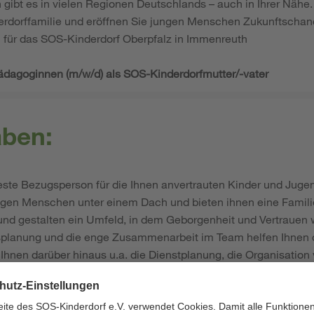
 gibt es in vielen Regionen Deutschlands – auch in Ihrer Näh
rdorffamilie und eröffnen Sie jungen Menschen Zukunftschanc
 für das SOS-Kinderdorf Oberpfalz in Immenreuth
pädagoginnen (m/w/d) als SOS-Kinderdorfmutter/-vater
aben:
feste Bezugsperson für die Ihnen anvertrauten Kinder und Jugen
ngen Menschen unter einem Dach und bieten ihnen eine Famili
 und gestalten ein Umfeld, in dem Geborgenheit und Vertrauen
gsplanung und die enge Zusammenarbeit im Team helfen Ihnen da
 Ihnen darüber hinaus u.a. die Dienstplanung, die Organisatio
h die Verwaltung des Wirtschaftsgeldes.