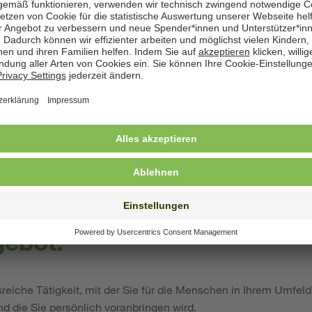
hen uns Menschen mit...
Qualifikation als Erzieherin (m/w/d) oder Sozialpädagogin (m/w
dern und Jugendlichen (ein Quereinstieg über eine berufsbeglei
 bei SOS-Kinderdorf ist ebenfalls möglich)
n der Arbeit mit sozial benachteiligten Kindern, Jugendliche
.
Persönlichkeit, einem stabilen Charakter, Kreativität und Lebensfre
 und Freude an reflektierter Arbeit im Team.
ebot:
eiche Tätigkeit, mit der Sie für die Menschen in Ihrem Umfeld
nd die Sie persönlich voranbringen wird.