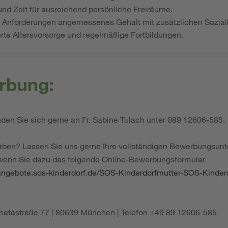
und Zeit für ausreichend persönliche Freiräume.
en Anforderungen angemessenes Gehalt mit zusätzlichen Sozial
erte Altersvorsorge und regelmäßige Fortbildungen.
rbung:
en Sie sich gerne an Fr. Sabine Tulach unter 089 12606-585.
rben? Lassen Sie uns gerne Ihre vollständigen Bewerbungsu
 wenn Sie dazu das folgende Online-Bewerbungsformular
nangebote.sos-kinderdorf.de/SOS-Kinderdorfmutter-SOS-Kinder
Renatastraße 77 | 80639 München | Telefon +49 89 12606-585