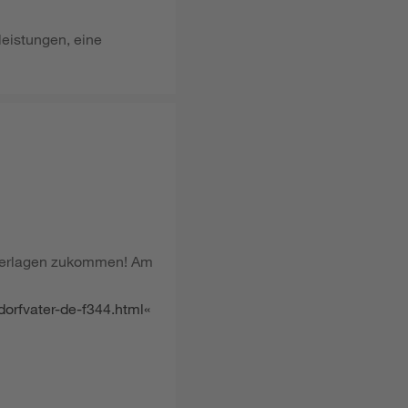
leistungen, eine
nterlagen zukommen! Am
dorfvater-de-f344.html