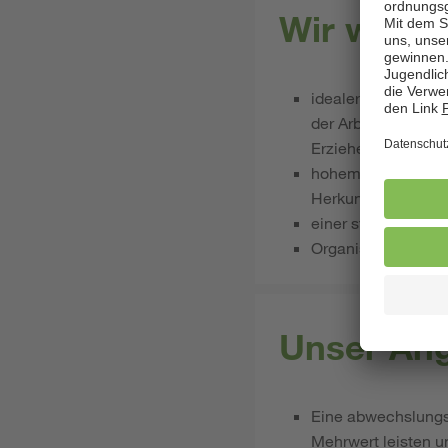
Wir wünsc
idealerweise einer 
der Arbeit mit Kin
Erzieherausbildung
hohem Engagement i
Herkunftssystemen
​​​​​​einer starken 
Organisationstalent
Unser Ang
Eine abwechslungsr
Mehrwert leisten u