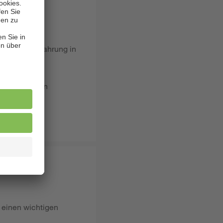
/d) sowie Erfahrung in
tende
n sowie deren
ude.
 einen wichtigen