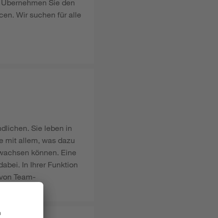
e. Übernehmen Sie den
en. Wir suchen für alle
dlichen. Sie leben in
e mit allem, was dazu
 wachsen können. Eine
bei. In Ihrer Funktion
n von Team-