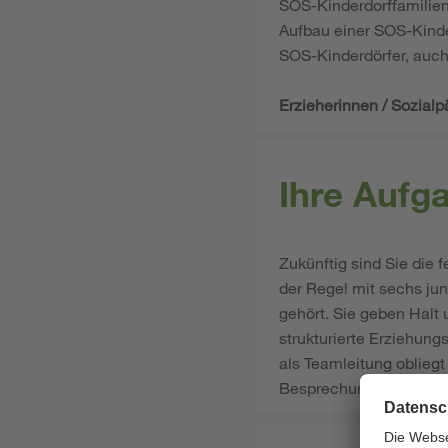
SOS-Kinderdorffamilien
Aufbau einer SOS-Kinde
SOS-Kinderdörfer, auch
Erzieherinnen / Sozial
Ihre Aufg
Zukünftig sind Sie die 
der Regel mit sechs ju
gehört. Sie geben Halt
strukturierte Erziehun
als Teamleitung obliegt
Besprechungen oder auc