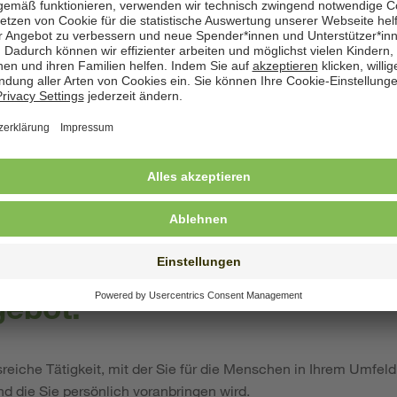
hen uns Menschen mit...
Qualifikation als Erzieherin (m/w/d) oder Sozialpädagogin (m/w
dern und Jugendlichen (ein Quereinstieg über eine berufsbeglei
 bei SOS-Kinderdorf ist ebenfalls möglich)
n der Arbeit mit sozial benachteiligten Kindern, Jugendliche
.
Persönlichkeit, einem stabilen Charakter, Kreativität und Lebensfre
 und Freude an reflektierter Arbeit im Team.
ebot:
eiche Tätigkeit, mit der Sie für die Menschen in Ihrem Umfeld
nd die Sie persönlich voranbringen wird.