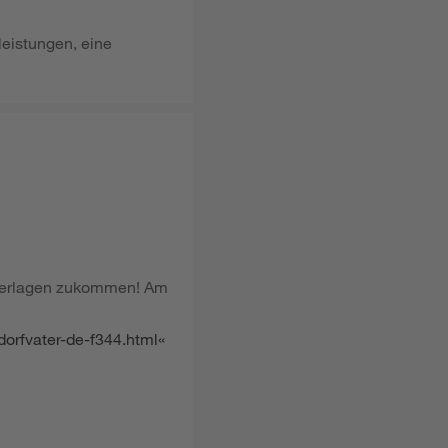
leistungen, eine
nterlagen zukommen! Am
dorfvater-de-f344.html