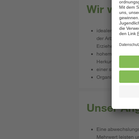
Wir wünsc
idealerweise einer 
der Arbeit mit Kin
Erzieherausbildung
hohem Engagement i
Herkunftssystemen
​​​​​​einer starken 
Organisationstalent
Unser Ang
Eine abwechslungsr
Mehrwert leisten u