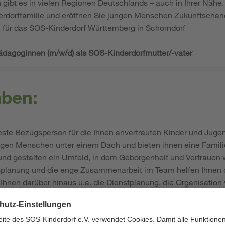
 gibt es in vielen Regionen Deutschlands – auch in Ihrer Näh
rdorffamilie und eröffnen Sie jungen Menschen Zukunftschanc
 für das SOS-Kinderdorf Württemberg in Schorndorf
pädagoginnen (m/w/d) als SOS-Kinderdorfmutter/-vater
aben:
feste Bezugsperson für die Ihnen anvertrauten Kinder und Jugen
ngen Menschen unter einem Dach und bieten ihnen eine Famili
 und gestalten ein Umfeld, in dem Geborgenheit und Vertrauen
gsplanung und die enge Zusammenarbeit im Team helfen Ihnen da
 Ihnen darüber hinaus u.a. die Dienstplanung, die Organisatio
h die Verwaltung des Wirtschaftsgeldes.