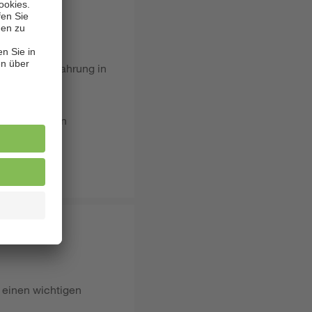
/d) sowie Erfahrung in
tende
n sowie deren
ude.
 einen wichtigen