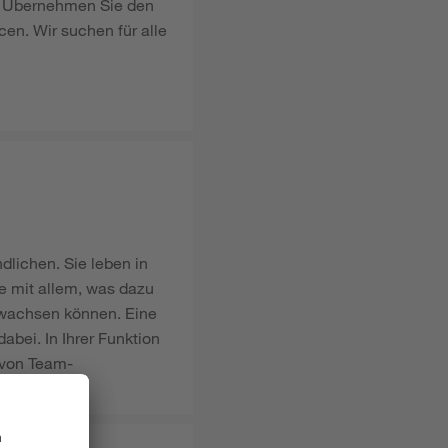
e. Übernehmen Sie den
en. Wir suchen für alle
dlichen. Sie leben in
e mit allem, was dazu
 wachsen können. Eine
bei. In Ihrer Funktion
n von Team-