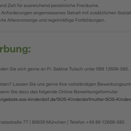
und Zeit für ausreichend persönliche Freiräume.
en Anforderungen angemessenes Gehalt mit zusätzlichen Sozial
erte Altersvorsorge und regelmäßige Fortbildungen.
rbung:
en Sie sich gerne an Fr. Sabine Tulach unter 089 12606-585.
rben? Lassen Sie uns gerne Ihre vollständigen Bewerbungsu
 wenn Sie dazu das folgende Online-Bewerbungsformular
nangebote.sos-kinderdorf.de/SOS-Kinderdorfmutter-SOS-Kinder
Renatastraße 77 | 80639 München | Telefon +49 89 12606-585