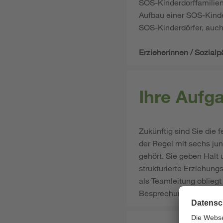
SOS-Kinderdorffamilien
Aufbau einer SOS-Kinde
SOS-Kinderdörfer, auch
Erzieherinnen / Sozial
Ihre Aufg
Zukünftig sind Sie die 
der Regel mit sechs ju
gehört. Sie geben Halt
strukturierte Erziehun
als Teamleitung obliegt
Besprechungen oder auc