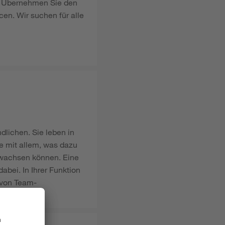
e. Übernehmen Sie den
en. Wir suchen für alle
dlichen. Sie leben in
e mit allem, was dazu
 wachsen können. Eine
bei. In Ihrer Funktion
n von Team-