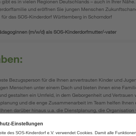
 gibt es in vielen Regionen Deutschlands – auch in Ihrer Näh
rdorffamilie und eröffnen Sie jungen Menschen Zukunftschanc
 für das SOS-Kinderdorf Württemberg in Schorndorf
pädagoginnen (m/w/d) als SOS-Kinderdorfmutter/-vater
aben:
feste Bezugsperson für die Ihnen anvertrauten Kinder und Jugen
ngen Menschen unter einem Dach und bieten ihnen eine Famili
 und gestalten ein Umfeld, in dem Geborgenheit und Vertrauen
gsplanung und die enge Zusammenarbeit im Team helfen Ihnen da
 Ihnen darüber hinaus u.a. die Dienstplanung, die Organisatio
h die Verwaltung des Wirtschaftsgeldes.