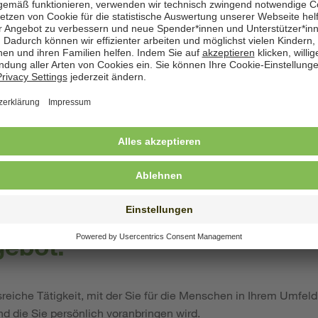
hen uns Menschen mit...
Qualifikation als Erzieherin (m/w/d) oder Sozialpädagogin (m/w
dern und Jugendlichen (ein Quereinstieg über eine berufsbeglei
 bei SOS-Kinderdorf ist ebenfalls möglich)
n der Arbeit mit sozial benachteiligten Kindern, Jugendliche
.
Persönlichkeit, einem stabilen Charakter, Kreativität und Lebensfre
 und Freude an reflektierter Arbeit im Team.
ebot:
eiche Tätigkeit, mit der Sie für die Menschen in Ihrem Umfeld
nd die Sie persönlich voranbringen wird.