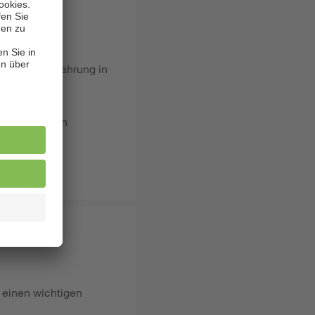
/d) sowie Erfahrung in
tende
n sowie deren
ude.
 einen wichtigen