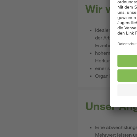
Wir wünsc
idealerweise einer 
der Arbeit mit Kin
Erzieherausbildung
hohem Engagement i
Herkunftssystemen
​​​​​​einer starken 
Organisationstalent
Unser Ang
Eine abwechslungsr
Mehrwert leisten u