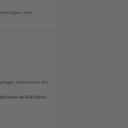
leistungen, eine
nterlagen zukommen! Am
dorfvater-de-f344.html