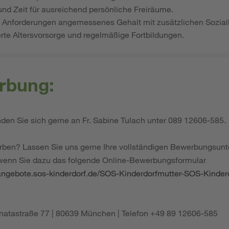
und Zeit für ausreichend persönliche Freiräume.
en Anforderungen angemessenes Gehalt mit zusätzlichen Sozial
erte Altersvorsorge und regelmäßige Fortbildungen.
rbung:
en Sie sich gerne an Fr. Sabine Tulach unter 089 12606-585.
rben? Lassen Sie uns gerne Ihre vollständigen Bewerbungsu
 wenn Sie dazu das folgende Online-Bewerbungsformular
nangebote.sos-kinderdorf.de/SOS-Kinderdorfmutter-SOS-Kinder
Renatastraße 77 | 80639 München | Telefon +49 89 12606-585