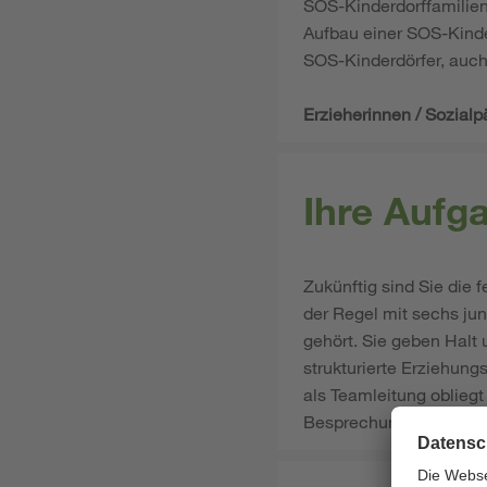
SOS-Kinderdorffamilien
Aufbau einer SOS-Kinde
SOS-Kinderdörfer, auch
Erzieherinnen / Sozial
Ihre Aufg
Zukünftig sind Sie die 
der Regel mit sechs ju
gehört. Sie geben Halt
strukturierte Erziehun
als Teamleitung obliegt
Besprechungen oder auc