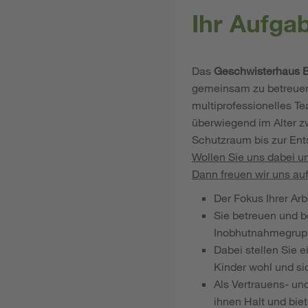
Ihr Aufga
Das
Geschwisterhaus 
gemeinsam zu betreuen, 
multiprofessionelles T
überwiegend im Alter z
Schutzraum bis zur Ents
Wollen Sie uns dabei un
Dann freuen wir uns au
Der Fokus Ihrer Arb
Sie betreuen und b
Inobhutnahmegrupp
Dabei stellen Sie 
Kinder wohl und si
Als Vertrauens- u
ihnen Halt und bie