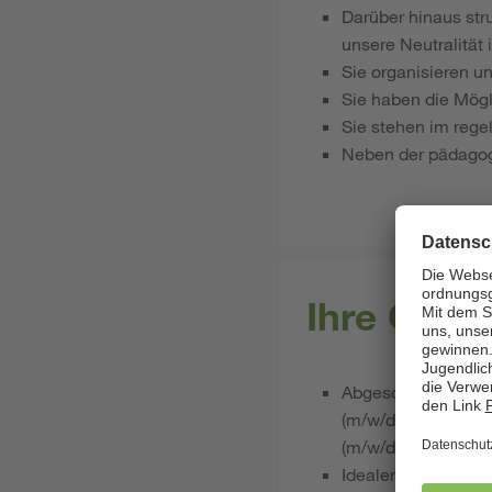
Darüber hinaus str
unsere Neutralität 
Sie organisieren un
Sie haben die Mögl
Sie stehen im reg
Neben der pädagogi
Ihre Qual
Abgeschlossene Aus
(m/w/d), Heilerzie
(m/w/d), ein abges
Idealerweise konnte