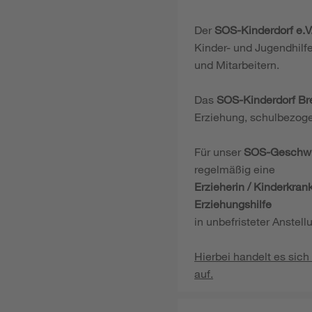
Der
SOS-Kinderdorf e.V
Kinder- und Jugendhilf
und Mitarbeitern.
Das
SOS-Kinderdorf B
Erziehung, schulbezoge
Für unser
SOS-Geschwi
regelmäßig eine
Erzieherin / Kinderkran
Erziehungshilfe
in unbefristeter Anstellu
Hierbei handelt es sich
auf.