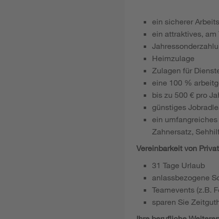
ein sicherer Arbeit
ein attraktives, am
Jahressonderzahl
Heimzulage
Zulagen für Dienst
eine 100 % arbeitg
bis zu 500 € pro J
günstiges Jobradlea
ein umfangreiches 
Zahnersatz, Sehhil
Vereinbarkeit von Priva
31 Tage Urlaub
anlassbezogene S
Teamevents (z.B. Fe
sparen Sie Zeitgut
Ihre berufliche Weitere