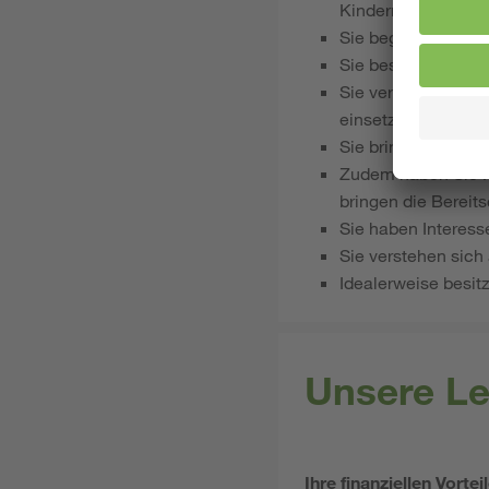
Kindern sammeln
Sie begegnen den K
Sie besitzen Einf
Sie verfügen über S
einsetzen
Sie bringen Flexib
Zudem haben Sie F
bringen die Bereit
Sie haben Interes
Sie verstehen sich
Idealerweise besit
Unsere Le
Ihre finanziellen Vortei