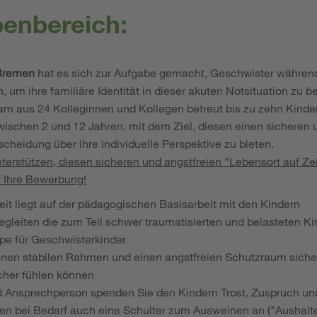
benbereich:
Bremen
hat es sich zur Aufgabe gemacht, Geschwister währen
um ihre familiäre Identität in dieser akuten Notsituation zu 
eam aus 24 Kolleginnen und Kollegen betreut bis zu zehn Kinde
wischen 2 und 12 Jahren, mit dem Ziel, diesen einen sicheren 
cheidung über ihre individuelle Perspektive zu bieten.
terstützen, diesen sicheren und angstfreien "Lebensort auf Zei
f Ihre Bewerbung!
eit liegt auf der pädagogischen Basisarbeit mit den Kindern
egleiten die zum Teil schwer traumatisierten und belasteten Ki
e für Geschwisterkinder
einen stabilen Rahmen und einen angstfreien Schutzraum sicher
cher fühlen können
nd Ansprechperson spenden Sie den Kindern Trost, Zuspruch u
ten bei Bedarf auch eine Schulter zum Ausweinen an ("Aushal