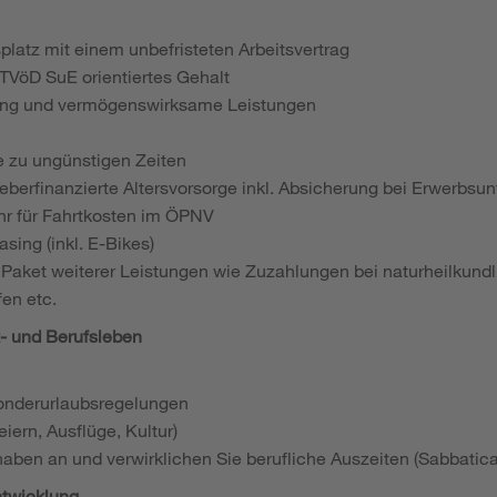
splatz mit einem unbefristeten Arbeitsvertrag
 TVöD SuE orientiertes Gehalt
ung und vermögenswirksame Leistungen
e zu ungünstigen Zeiten
eberfinanzierte Altersvorsorge inkl. Absicherung bei Erwerbsun
ahr für Fahrtkosten im ÖPNV
sing (inkl. E-Bikes)
Paket weiterer Leistungen wie Zuzahlungen bei naturheilkun
fen etc.
t- und Berufsleben
onderurlaubsregelungen
iern, Ausflüge, Kultur)
haben an und verwirklichen Sie berufliche Auszeiten (Sabbatica
ntwicklung