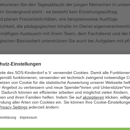
ukturieren Sie den Tagesablaufs der jungen Menschen in unse
im Vordergrund steht - es besteht kein Erziehungsauftrag
d planen Freizeitaktivitäten, wie beispielsweise Ausflüge
ichkeit, die pädagogischen Inhalte im Dienst eigenverantwortli
elmäßigen Austausch mit ihrem Team, dem Fachdienst und der 
schen Basisarbeit unterstützen Sie auch bei Aufgaben mit pfl
ifikation und Kompetenzen:
bildung als staatl. anerkannte Erzieherin (m/w/d) oder staatl.
hungspflegerin (m/w/d), Kinderkrankenpflegerin (m/w/d) oder He
chlossenes Studium im pädagogischen Bereich oder eine vergle
n Sie bereits Erfahrungen in einer vollstationären Wohngruppe 