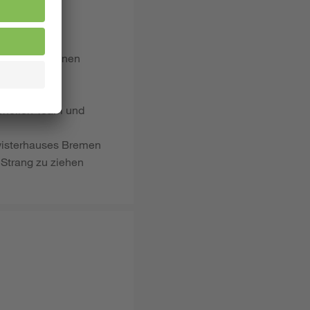
e
ichen Situationen
onellen Team und
wisterhauses Bremen
 Strang zu ziehen