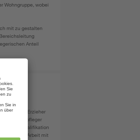
rer Wohngruppe, wobei
ch mit zu gestalten
Bereichsleitung
egerischen Anteil
 anerkannter Erzieher
ilerziehungspfleger
ichbare Qualifikation
oder in der Arbeit mit