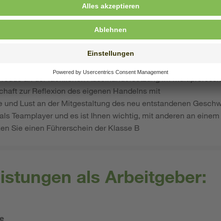
indern in Notsituationen mit viel Wertschätzung und Empathi
ühlungsvermögen, allerdings auch Durchsetzungsvermögen
tressresistenz und Konfliktfähigkeit, die Sie sicher in stressre
ilität in Bezug auf die regelmäßig wechselnden Belegungen mit
reude an der fachlichen Auseinandersetzung im multiprofessi
schaft zur Reflexion des eigenen Handelns mit
se und Lust an der Mitgestaltung des neu entstandenen Gesch
 als Teamplayer und es ist Ihnen wichtig, mit anderen an einem
zen Sie einen Führerschein der Klasse B
istungen als Arbeitgeber:
le