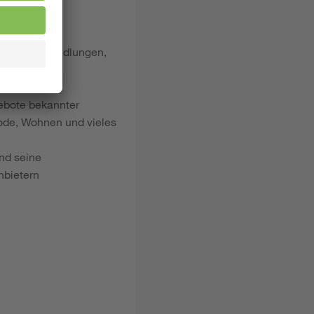
dlichen Behandlungen,
nes Kindes
gebote bekannter
ode, Wohnen und vieles
nd seine
nbietern