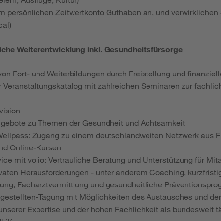
em persönlichen Zeitwertkonto Guthaben an, und verwirklichen 
cal)
liche Weiterentwicklung inkl. Gesundheitsfürsorge
von Fort- und Weiterbildungen durch Freistellung und finanziel
 Veranstaltungskatalog mit zahlreichen Seminaren zur fachlic
vision
ngebote zu Themen der Gesundheit und Achtsamkeit
Wellpass: Zugang zu einem deutschlandweiten Netzwerk aus Fi
d Online-Kursen
ice mit voiio: Vertrauliche Beratung und Unterstützung für Mit
ivaten Herausforderungen - unter anderem Coaching, kurzfristi
ung, Facharztvermittlung und gesundheitliche Präventionspr
gestellten-Tagung mit Möglichkeiten des Austausches und de
 unserer Expertise und der hohen Fachlichkeit als bundesweit tä