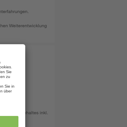
hterfahrungen.
ichen Weiterentwicklung
hen Bruttogehaltes inkl.