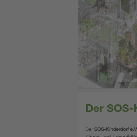
Der SOS-K
Der
SOS-Kinderdorf e.V
Kinder- und Jugendhilf