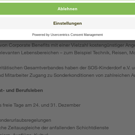
ge
sing (inkl. E-Bikes)
Paket weiterer Leistungen wie Zuzahlungen bei naturheilkun
fen etc.
leistungen wie Zuschüsse bei Hochzeit, Geburt oder Adoption ei
 von Corporate Benefits mit einer Vielzahl kostengünstiger An
elevanten Lebensbereichen – zum Beispiel Technik, Reisen, M
aritätischen Gesamtverbandes haben der SOS-Kinderdorf e.V. u
nd Mitarbeiter Zugang zu Sonderkonditionen von zahlreichen A
at- und Berufsleben
s freie Tage am 24. und 31. Dezember
onderurlaubsregelungen
iche Zeitausgleiche der anfallenden Schichtdienste
iern, Ausflüge, Kultur)