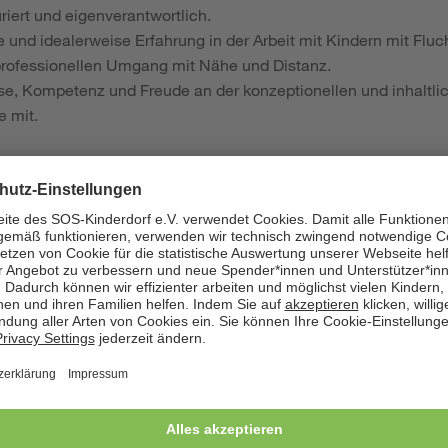
uriert und eigenverantwortlich.
e und idealerweise Erfahrung in der Arbeit mit Kindern mit Fluc
professionellen Umgang mit Nähe und Distanz.
sse, Kompetenz und Freude an der konzeptionellen und inhaltl
 mit.
istungen als Arbeitgeber:
le
m TVöD SuE
orientiertes Gehalt
ung und vermögenswirksame Leistungen
eberfinanzierte Altersvorsorge in Höhe von 6,9 % des monatlic
werbsunfähigkeit
ahr für Fahrtkosten im ÖPNV