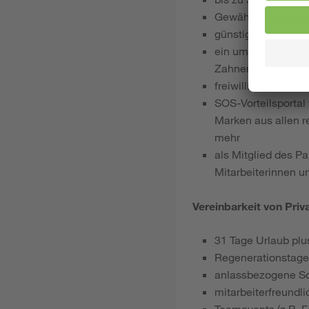
Gewährung S-Zula
günstiges Jobradlea
ein umfangreiches 
Zahnersatz, Sehhil
freiwillige Sozial
SOS-Vorteilsportal
Marken aus allen r
mehr
als Mitglied des P
Mitarbeiterinnen u
Vereinbarkeit von Priv
31 Tage Urlaub plu
Regenerationstage
anlassbezogene S
mitarbeiterfreundl
Teamevents (z.B. Fe