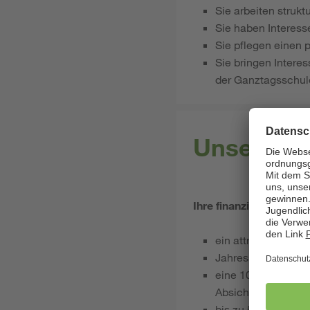
Sie arbeiten strukt
Sie haben Interess
Sie pflegen einen 
Sie bringen Intere
der Ganztagsschule
Unsere Le
Ihre finanziellen Vortei
ein attraktives, a
Jahressonderzahl
eine 100 % arbeitg
Absicherung bei Er
bis zu 500 € pro J