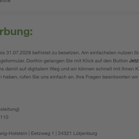
hilfe
rbung:
 bis 31.07.2028 befristet zu besetzen. Am einfachsten nutzen S
sformular. Dorthin gelangen Sie mit Klick auf den Button
Jetz
ns damit auf digitalem Weg und wir können schnell mit Ihnen 
n haben, rufen Sie uns einfach an. Ihre Fragen beantworten wi
hsleitung)
 110
ig-Holstein | Eetzweg 1 | 24321 Lütjenburg