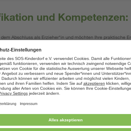
ifikation und Kompetenzen:
r dem Abschluss als Erzieher*in und möchten Ihre praktische E
nterkulturelle Kompetenzen; eigene Migrationserfahrung ist von
n der Arbeit mit Kindern
indern in Notsituationen mit viel Wertschätzung und Empathi
ühlungsvermögen, allerdings auch Durchsetzungsvermögen
tressresistenz und Konfliktfähigkeit, die Sie sicher in stressre
ilität in Bezug auf die regelmäßig wechselnden Belegungen mit
reude an der fachlichen Auseinandersetzung im multiprofessi
schaft zur Reflexion des eigenen Handelns mit
se und Lust an der Mitgestaltung des neu entstandenen Gesch
 als Teamplayer und es ist Ihnen wichtig, mit anderen an einem
erweise einen Führerschein der Klasse B.