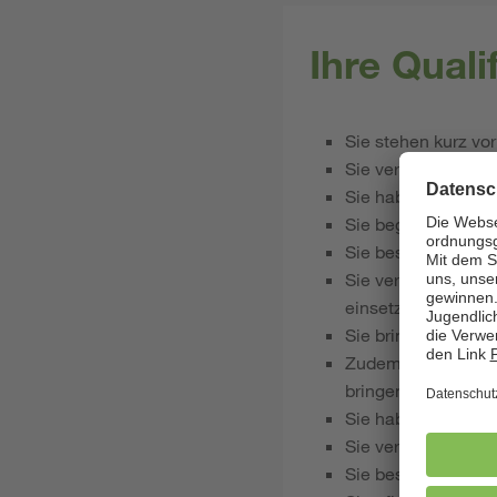
Ihre Qual
Sie stehen kurz vo
Sie verfügen über i
Sie haben Freude a
Sie begegnen den K
Sie besitzen Einf
Sie verfügen über S
einsetzen
Sie bringen Flexib
Zudem haben Sie F
bringen die Bereit
Sie haben Interes
Sie verstehen sich
Sie besitzen ideal