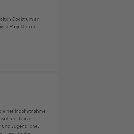
reiten Spektrum an
owie Projekten im
d einer Inobhutnahme
bewahren. Unser
r und Jugendliche,
und angstfreien