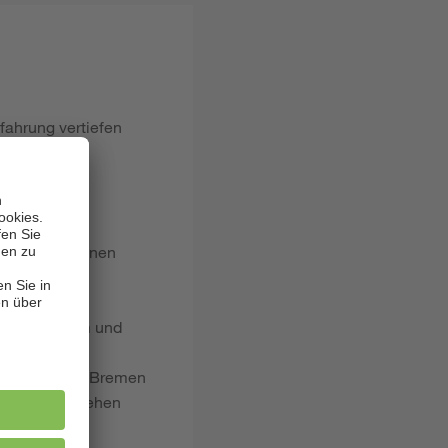
rfahrung vertiefen
 Vorteil
e
ichen Situationen
onellen Team und
wisterhauses Bremen
 Strang zu ziehen