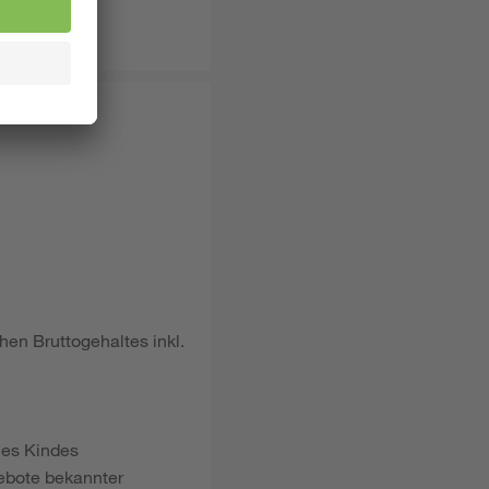
lt.
hen Bruttogehaltes inkl.
nes Kindes
gebote bekannter