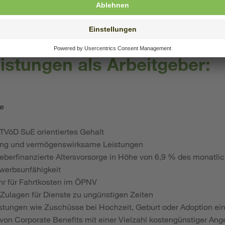
wertschätzenden Umgang vor dem Hintergrund kultureller Vielfa
tständig und verantwortungsbewusst.
istungen als Arbeitgeber:
le
m TVöD SuE
orientiertes Gehalt
ung und vermögenswirksame Leistungen
eberfinanzierte Altersvorsorge in Höhe von 6,9 % des monatlic
werbsunfähigkeit
ahr für Fahrtkosten im ÖPNV
Zulagen für Dienste zu ungünstigen Zeiten
leistungen wie Zuschüsse bei Hochzeit, Geburt oder Adoption ei
 von Corporate Benefits mit einer Vielzahl kostengünstiger An