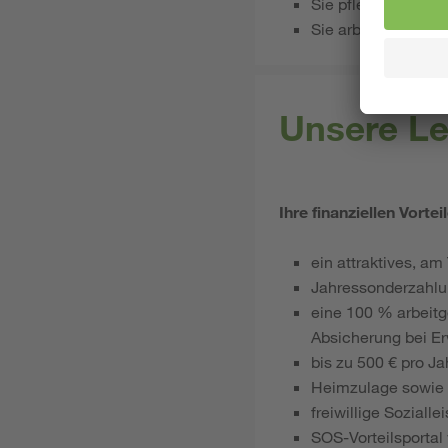
Sie pflegen einen 
Sie arbeiten selbs
Unsere Le
Ihre finanziellen Vortei
ein attraktives, a
Jahressonderzahl
eine 100 % arbeitg
Absicherung bei Er
bis zu 500 € pro J
Heimzulage sowie 
freiwillige Sozial
SOS-Vorteilsportal