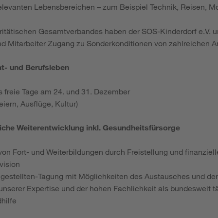
elevanten Lebensbereichen – zum Beispiel Technik, Reisen, M
aritätischen Gesamtverbandes haben der SOS-Kinderdorf e.V. u
nd Mitarbeiter Zugang zu Sonderkonditionen von zahlreichen A
at- und Berufsleben
s freie Tage am 24. und 31. Dezember
iern, Ausflüge, Kultur)
liche Weiterentwicklung inkl. Gesundheitsfürsorge
von Fort- und Weiterbildungen durch Freistellung und finanziel
vision
gestellten-Tagung mit Möglichkeiten des Austausches und de
 unserer Expertise und der hohen Fachlichkeit als bundesweit tä
hilfe