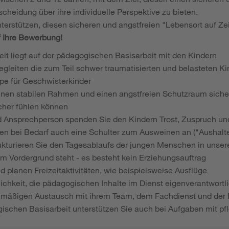
cheidung über ihre individuelle Perspektive zu bieten.
terstützen, diesen sicheren und angstfreien "Lebensort auf Zei
f Ihre Bewerbung!
eit liegt auf der pädagogischen Basisarbeit mit den Kindern
egleiten die zum Teil schwer traumatisierten und belasteten Ki
e für Geschwisterkinder
einen stabilen Rahmen und einen angstfreien Schutzraum sicher
cher fühlen können
nd Ansprechperson spenden Sie den Kindern Trost, Zuspruch u
ten bei Bedarf auch eine Schulter zum Ausweinen an ("Aushalt
ukturieren Sie den Tagesablaufs der jungen Menschen in unse
im Vordergrund steht - es besteht kein Erziehungsauftrag
d planen Freizeitaktivitäten, wie beispielsweise Ausflüge
ichkeit, die pädagogischen Inhalte im Dienst eigenverantwortli
elmäßigen Austausch mit ihrem Team, dem Fachdienst und der 
schen Basisarbeit unterstützen Sie auch bei Aufgaben mit pfl