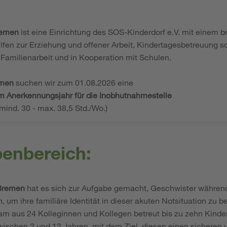
remen
ist eine Einrichtung des SOS-Kinderdorf e.V. mit einem b
fen zur Erziehung und offener Arbeit, Kindertagesbetreuung s
 Familienarbeit und in Kooperation mit Schulen.
emen
suchen wir zum 01.08.2026 eine
im Anerkennungsjahr für die Inobhutnahmestelle
 (mind. 30 - max. 38,5 Std./Wo.)
benbereich:
Bremen
hat es sich zur Aufgabe gemacht, Geschwister währen
um ihre familiäre Identität in dieser akuten Notsituation zu 
eam aus 24 Kolleginnen und Kollegen betreut bis zu zehn Kinde
wischen 2 und 12 Jahren, mit dem Ziel, diesen einen sicheren 