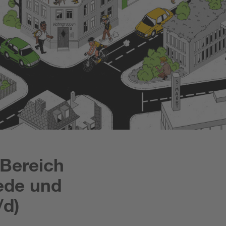
 Bereich
ede und
/d)