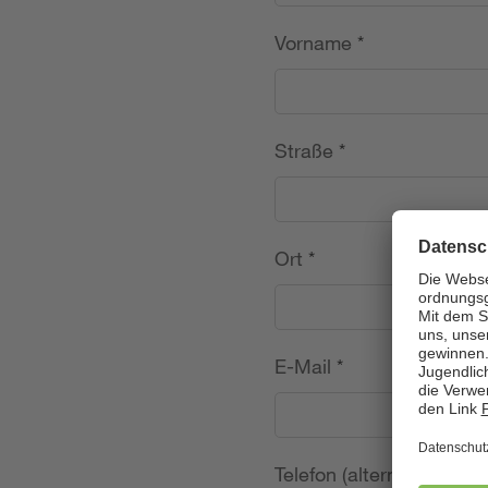
Vorname
*
Straße
*
Ort
*
E-Mail
*
Telefon (alternativ)