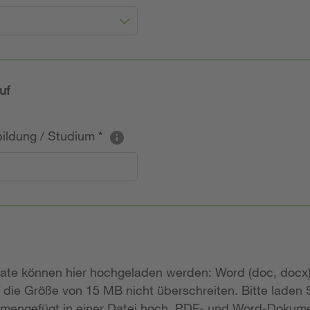
uf
sbildung / Studium
*
mate können hier hochgeladen werden: Word (doc, docx)
 die Größe von 15 MB nicht überschreiten. Bitte laden
mengefügt in einer Datei hoch. PDF- und Word-Dokume