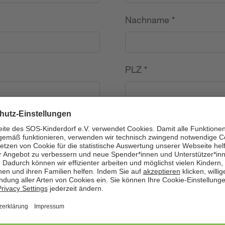
Nachname
*
PLZ
*
Land
*
---
Telefon
*
Geburtsdatum (TT.MM.J