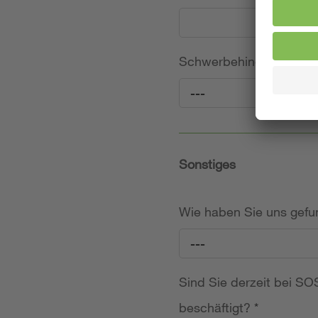
Schwerbehinderung (frei
---
Sonstiges
Wie haben Sie uns gef
---
Sind Sie derzeit bei SOS
beschäftigt?
*