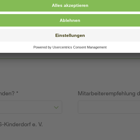
willige Angabe)
unden?
*
Mitarbeiterempfehlung 
-Kinderdorf e. V.