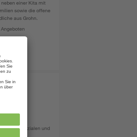
neben einer Kita mit
milien sowie die offene
dliche aus Grohn.
n Angeboten
n:
iedlichen sozialen und