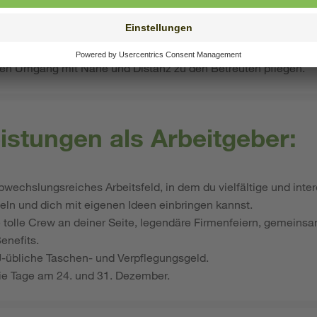
 mit Kindern haben.
 in der pädagogischen Arbeit sammeln möchten.
im Team mitzuarbeiten.
len Umgang mit Nähe und Distanz zu den Betreuten pflegen.
istungen als Arbeitgeber:
abwechslungsreiches Arbeitsfeld, in dem du vielfältige und inte
n und dich mit eigenen Ideen einbringen kannst.
e tolle Crew an deiner Seite, legendäre Firmenfeiern, gemein
Benefits.
J-übliche Taschen- und Verpflegungsgeld.
reie Tage am 24. und 31. Dezember.