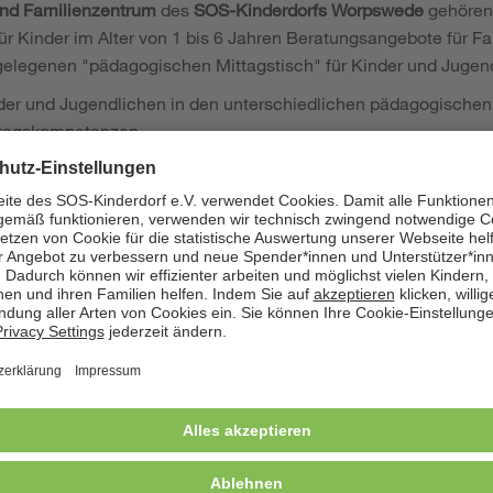
nd Familienzentrum
des
SOS-Kinderdorfs Worpswede
gehören 
r Kinder im Alter von 1 bis 6 Jahren Beratungsangebote für Fa
egelegenen "pädagogischen Mittagstisch" für Kinder und Jugen
nder und Jugendlichen in den unterschiedlichen pädagogische
lltagskompetenzen
 pädagogischen Fachkräfte
Arbeiten in Küche, Hauswirtschaft und im Außengelände
der- und Betreutenschutz
lifikation und Kompetenze
essierte und engagierte junge Menschen, die:
r und vorurteilsbewusster Haltung auf Menschen aus untersch
gründen zugehen.