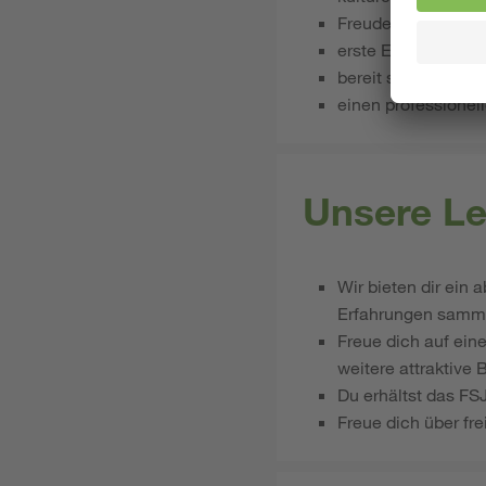
Freude am Umgang
erste Erfahrungen
bereit sind, aktiv 
einen professionel
Unsere Le
Wir bieten dir ein 
Erfahrungen sammel
Freue dich auf ein
weitere attraktive 
Du erhältst das FS
Freue dich über f