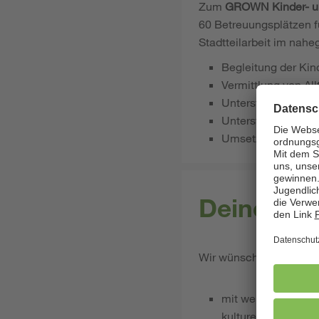
Zum
GROWN Kinder- u
60 Betreuungsplätzen fü
Stadtteilarbeit im nah
Begleitung der Ki
Vermittlung von A
Unterstützung der
Unterstützung bei 
Umsetzung von Kin
Deine Qua
Wir wünschen uns inter
mit wertschätzende
kulturellen Hinter