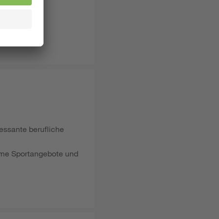
ressante berufliche
same Sportangebote und