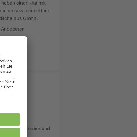
neben einer Kita mit
milien sowie die offene
dliche aus Grohn.
n Angeboten
n:
iedlichen sozialen und