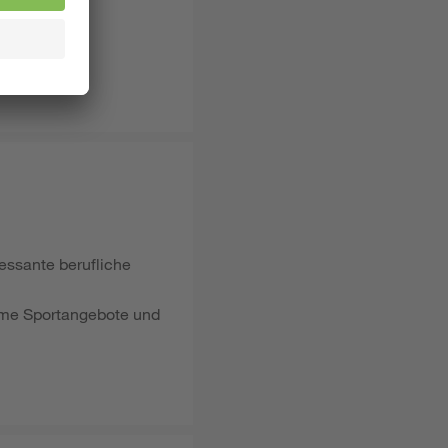
ressante berufliche
same Sportangebote und