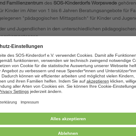
nd Familienzentrum
des
SOS-Kinderdorfs Worpswede
gehören 
r Kinder im Alter von 1 bis 6 Jahren Beratungsangebote für Fa
egelegenen "pädagogischen Mittagstisch" für Kinder und Jugen
nder und Jugendlichen in den unterschiedlichen pädagogische
lltagskompetenzen
 pädagogischen Fachkräfte
Arbeiten in Küche, Hauswirtschaft und im Außengelände
der- und Betreutenschutz
lifikation und Kompetenze
essierte und engagierte junge Menschen, die:
r und vorurteilsbewusster Haltung auf Menschen aus untersch
gründen zugehen.