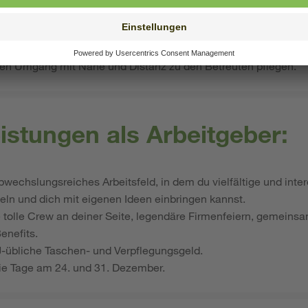
 mit Kindern haben.
 in der pädagogischen Arbeit sammeln möchten.
im Team mitzuarbeiten.
len Umgang mit Nähe und Distanz zu den Betreuten pflegen.
istungen als Arbeitgeber:
abwechslungsreiches Arbeitsfeld, in dem du vielfältige und inte
n und dich mit eigenen Ideen einbringen kannst.
e tolle Crew an deiner Seite, legendäre Firmenfeiern, gemein
Benefits.
J-übliche Taschen- und Verpflegungsgeld.
reie Tage am 24. und 31. Dezember.