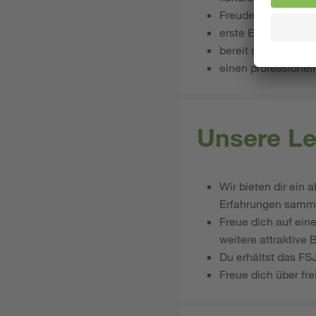
Freude am Umgang
erste Erfahrungen
bereit sind, aktiv 
einen professionel
Unsere Le
Wir bieten dir ein 
Erfahrungen sammel
Freue dich auf ein
weitere attraktive 
Du erhältst das FS
Freue dich über f