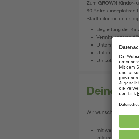
Zum
GROWN Kinder- u
60 Betreuungsplätzen fü
Stadtteilarbeit im nah
Begleitung der Ki
Vermittlung von A
Unterstützung der
Unterstützung bei 
Umsetzung von Kin
Deine Qua
Wir wünschen uns inter
mit wertschätzende
kulturellen Hinter