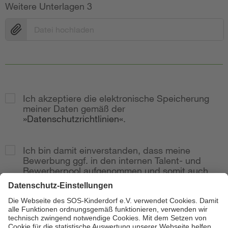
Weitere Unterlagen 3
Datei hochladen
Ich akzeptiere die elektronische Speicherung
meiner Daten gemäß der
Datenschutzrichtlinien
.
Ich bin damit einverstanden, dass meine
Bewerbung ggf. in den internen Talent- und
Bewerberpool aufgenommen und somit auch
bei weitere Stellenausschreibungen
berücksichtig wird.
Zur Anzeige
Senden