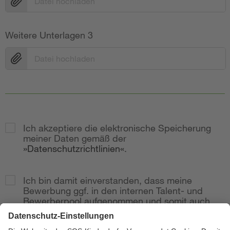
Datei hochladen
Weitere Unterlagen 3
Datei hochladen
Ich akzeptiere die elektronische Speicherung
meiner Daten gemäß der
Datenschutzrichtlinien
.
Ich bin damit einverstanden, dass meine
Bewerbung ggf. in den internen Talent- und
Bewerberpool aufgenommen und somit auch
bei weitere Stellenausschreibungen
berücksichtig wird.