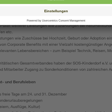
eberfinanzierte Altersvorsorge in Höhe von 6,9 % des monatlic
werbsunfähigkeit
ahr für Fahrtkosten im ÖPNV
sing (inkl. E-Bikes)
Paket weiterer Leistungen wie Zuzahlungen bei naturheilkun
fen etc.
leistungen wie Zuschüsse bei Hochzeit, Geburt oder Adoption ei
 von Corporate Benefits mit einer Vielzahl kostengünstiger An
elevanten Lebensbereichen – zum Beispiel Technik, Reisen, M
aritätischen Gesamtverbandes haben der SOS-Kinderdorf e.V. u
nd Mitarbeiter Zugang zu Sonderkonditionen von zahlreichen A
at- und Berufsleben
s freie Tage am 24. und 31. Dezember
onderurlaubsregelungen
iern, Ausflüge, Kultur)