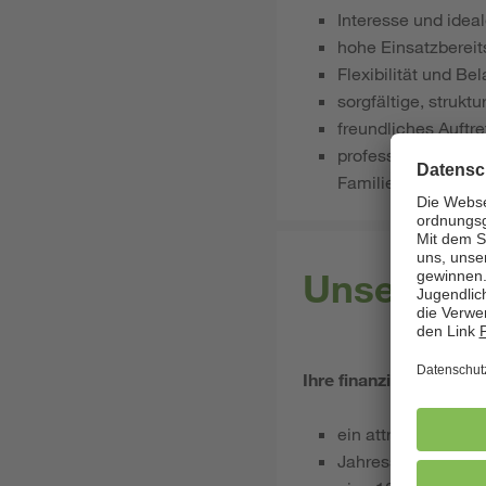
Interesse und idea
hohe Einsatzbereit
Flexibilität und B
sorgfältige, strukt
freundliches Auftr
professioneller U
Familien
Unsere Le
Ihre finanziellen Vortei
ein attraktives, am
Jahressonderzahl