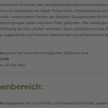
mehreren Einheiten des Verselbständigungswohnens etabliert
um im Nordviertel der Stadt: Frühe Hilfen, Elternberatung und 
café, verschiedene Formen der Sozialen Gruppenarbeit für Kin
erwohngruppe haben hier ihren Platz gefunden. Die vielfältig
röffnung der Kita „Knifte“ erweitert. Auch zukünftig wird das
der, Jugendliche und Familien übernehmen und entsprechend d
en
suchen wir zum nächstmöglichen Zeitpunkt eine
m/w/d
)
ax. 30 Std./Wo.)
benbereich:
en
engagieren wir uns mit Herz und Verstand für Kinder, Jugend