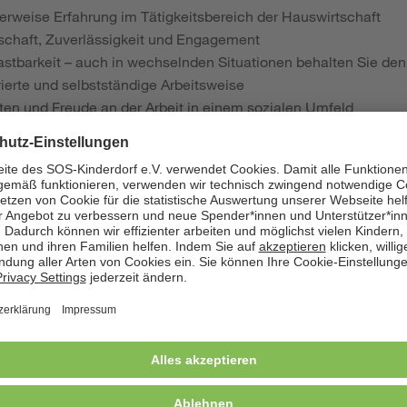
lerweise Erfahrung im Tätigkeitsbereich der Hauswirtschaft
schaft, Zuverlässigkeit und Engagement
elastbarkeit – auch in wechselnden Situationen behalten Sie den
urierte und selbstständige Arbeitsweise
eten und Freude an der Arbeit in einem sozialen Umfeld
mgang mit Nähe und Distanz gegenüber den betreuten Kindern,
istungen als Arbeitgeber:
le
 TVöD orientiertes Gehalt
ung und vermögenswirksame Leistungen