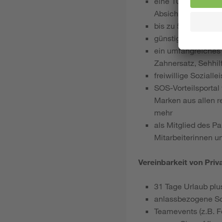
eine 100 % arbeitg
Absicherung bei Er
bis zu 500 € pro J
günstiges Jobradlea
ein umfangreiches 
Zahnersatz, Sehhil
freiwillige Sozial
SOS-Vorteilsportal
Marken aus allen r
mehr
als Mitglied des P
Mitarbeiterinnen u
Vereinbarkeit von Priv
31 Tage Urlaub plu
anlassbezogene S
Teamevents (z.B. Fe