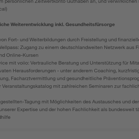
em persönlichen Zeitwertkonto Guthaben an, und verwirklichen 
cal)
liche Weiterentwicklung inkl. Gesundheitsfürsorge
von Fort- und Weiterbildungen durch Freistellung und finanziel
Wellpass: Zugang zu einem deutschlandweiten Netzwerk aus Fi
d Online-Kursen
ice mit voiio: Vertrauliche Beratung und Unterstützung für Mit
ivaten Herausforderungen - unter anderem Coaching, kurzfristi
ung, Facharztvermittlung und gesundheitliche Präventionspr
 Veranstaltungskatalog mit zahlreichen Seminaren zur fachlic
gestellten-Tagung mit Möglichkeiten des Austausches und de
 unserer Expertise und der hohen Fachlichkeit als bundesweit tä
hilfe