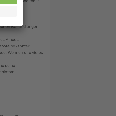
hen Bruttogehaltes inkl.
dlichen Behandlungen,
nes Kindes
gebote bekannter
ode, Wohnen und vieles
nd seine
nbietern