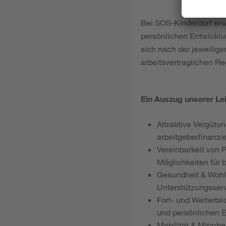
Bei SOS-Kinderdorf erwa
persönlichen Entwicklu
sich nach der jeweilige
arbeitsvertraglichen R
Ein Auszug unserer Lei
Attraktive Vergütun
arbeitgeberfinanzi
Vereinbarkeit von P
Möglichkeiten für 
Gesundheit & Wohlb
Unterstützungsserv
Fort- und Weiterbil
und persönlichen 
Mobilität & Mitarb