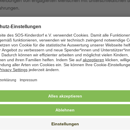
werbungen von engagierten Menschen mit unterschiedlichen b
fahrungen.
e Mitarbeit bei SOS-Kinderdorf sind:
e Ausbildung, ein Studium oder eine vergleichbare Qualifikat
keitsbereich
sammenarbeit mit Menschen
erantwortungsbewusstsein und Teamfähigkeit
ähigkeiten bei SOS-Kinderdorf einzubringen
ger*innen sowie erfahrene Fach- und Führungskräfte sind herz
exible Arbeitszeitmodelle, möglich sind Vollzeit (38,5 Stunden p
istungen als Arbeitgeber