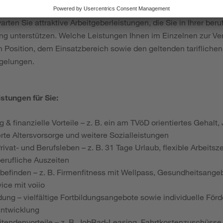
rten Sie attraktive Arbeitgeberleistungen, die Sie in Ihrer beru
ng unterstützen. Welche Leistungen Ihnen im Einzelnen zur Ver
n Position, dem Einsatzbereich sowie den geltenden tarifliche
egelungen.
stungen für Sie:
g & finanzielle Vorteile – z. B. ein am TVöD orientiertes Gehalt
erte Altersvorsorge und weitere Sozialleistungen
rivat- und Berufsleben – z. B. 31 Tage Urlaub, flexible Arbeits
berufliche Auszeiten
efinden – z. B. Firmenfitness mit Wellpass, Gesundheitsange
ice mit voiio
dung – vielfältige Fortbildungsangebote sowie individuelle Förd
Entwicklung
eitendenvorteile – z. B. JobRad-Leasing, Fahrtkostenzuschüsse