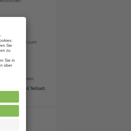
eruflichen
ion – passend zum
lich willkommen.
ro Woche) und Teilzeit.