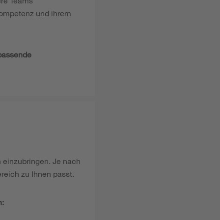
sere Teams
 Kompetenz und ihrem
 passende
n einzubringen. Je nach
reich zu Ihnen passt.
n: