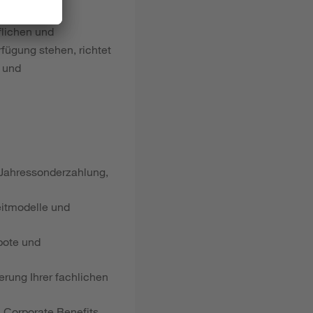
flichen und
fügung stehen, richtet
n und
, Jahressonderzahlung,
zeitmodelle und
bote und
erung Ihrer fachlichen
, Corporate Benefits