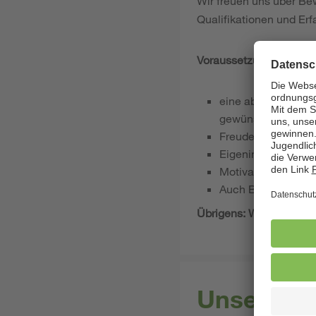
Wir freuen uns über Be
Qualifikationen und Er
Voraussetzungen für ein
eine abgeschlossen
gewünschten Tätig
Freude an der Zu
Eigeninitiative, V
Motivation, Ihre F
Auch Berufseinstei
Übrigens: Wir bieten fl
Unsere Le