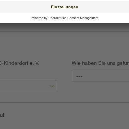
willige Angabe)
-Kinderdorf e. V.
Wie haben Sie uns gef
---
uf