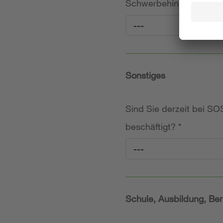
Schwerbehinderung (frei
---
Sonstiges
Sind Sie derzeit bei SOS
beschäftigt?
*
---
Schule, Ausbildung, Ber