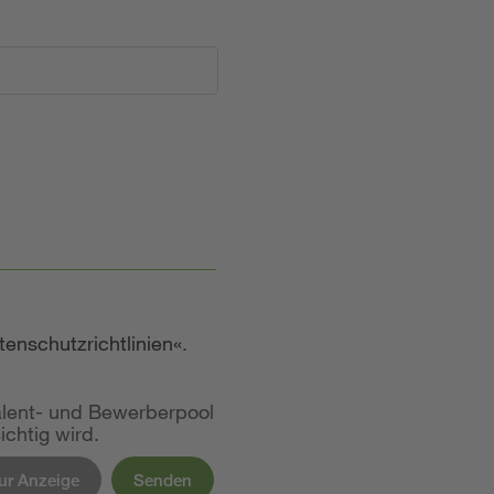
tenschutzrichtlinien
.
alent- und Bewerberpool
chtig wird.
ur Anzeige
Senden