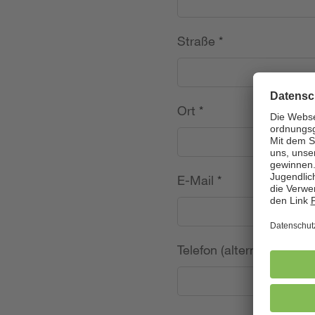
Straße
*
Ort
*
E-Mail
*
Telefon (alternativ)