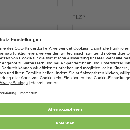
PLZ
*
Land
*
---
Telefon
*
Geburtsdatum (TT.MM.J