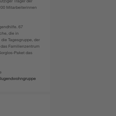
ütziger Träger der
00 Mitarbeiterinnen
gendhilfe. 67
he, die in
 die Tagesgruppe, der
e das Familienzentrum
Sorglos-Paket das
e
nd Jugendwohngruppe