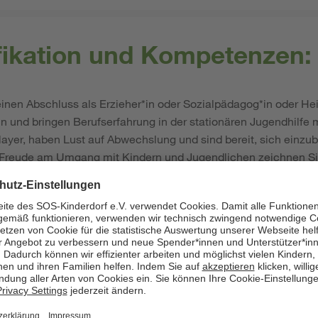
ifikation und Kompetenzen:
einen Abschluss als Erzieher*in oder Sozialpädagog*in oder Hei
n und bringen Berufserfahrung in der stationären Jugendhilfe m
layer, haben Lust auf Abwechslung und sind bereit, sich einzub
 Freude am Umgang mit Kindern und Jugendlichen zeichnen Si
e Bereitschaft, sich kontinuierlich weiterzuentwickeln und zu 
e und Distanz zu den betreuten jungen Menschen ist professio
istungen als Arbeitgeber: