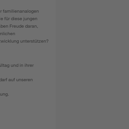
er familienanalogen
 für diese jungen
aben Freude daran,
önlichen
twicklung unterstützen?
ltag und in ihrer
darf auf unseren
hung.