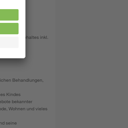
hen Bruttogehaltes inkl.
dlichen Behandlungen,
nes Kindes
gebote bekannter
ode, Wohnen und vieles
nd seine