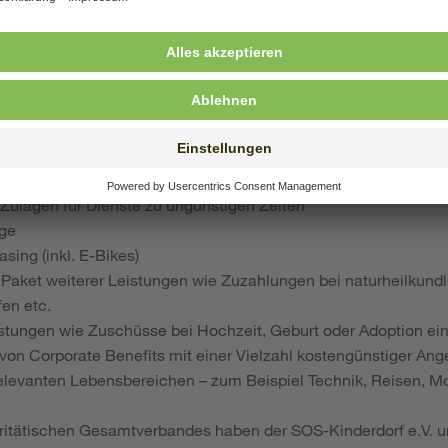
le
splatz mit einem unbefristeten Arbeitsvertrag
m TVöD SuE
orientiertes Gehalt
ung und vermögenswirksame Leistungen
eberfinanzierte Altersvorsorge in Höhe von 6,9 % des monatlic
werbsunfähigkeit
ahr für Fahrtkosten im ÖPNV
Zulagen für Dienste zu ungünstigen Zeiten
ge
sing (inkl. E-Bikes)
Paket weiterer Leistungen wie Zuzahlungen bei naturheilkun
fen etc.
leistungen wie Zuschüsse bei Hochzeit, Geburt oder Adoption ei
 von Corporate Benefits mit einer Vielzahl kostengünstiger An
elevanten Lebensbereichen – zum Beispiel Technik, Reisen, M
aritätischen Gesamtverbandes haben der SOS-Kinderdorf e.V. u