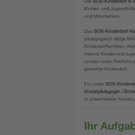
Der
SOS-Kinderdorf e.V
Kinder- und Jugendhilf
und Mitarbeitern.
Das
SOS-Kinderdorf Ha
pädagogisch tätige Mita
Kinderdorffamilien, Wo
interne Kinder-und Jug
runden unser Portfolio
gesamte Kinderdorf.
Für unser
SOS-Kinderdo
Sozialpädagogin / Erzi
in unbefristeter Anstell
Ihr Aufga