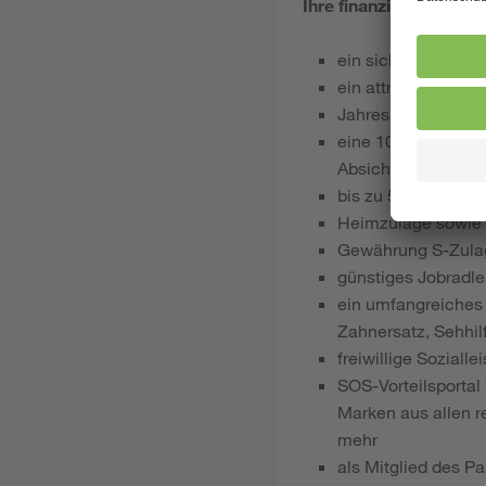
Ihre finanziellen Vortei
ein sicherer Arbeit
ein attraktives, a
Jahressonderzahl
eine 100 % arbeitg
Absicherung bei Er
bis zu 500 € pro J
Heimzulage sowie 
Gewährung S-Zula
günstiges Jobradlea
ein umfangreiches 
Zahnersatz, Sehhil
freiwillige Sozial
SOS-Vorteilsportal
Marken aus allen r
mehr
als Mitglied des P