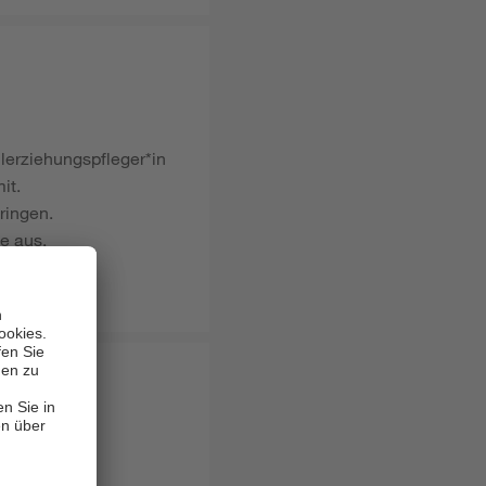
lerziehungspfleger*in
it.
ringen.
e aus.
lernen.
nell.