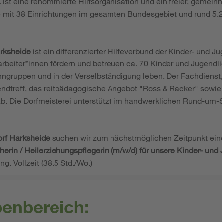
.
ist eine renommierte Hilfsorganisation und ein freier, gemeinn
e mit 38 Einrichtungen im gesamten Bundesgebiet und rund 5.2
rksheide
ist ein differenzierter Hilfeverbund der Kinder- und Ju
rbeiter*innen fördern und betreuen ca. 70 Kinder und Jugendlic
hngruppen und in der Verselbständigung leben. Der Fachdienst,
endtreff, das reitpädagogische Angebot "Ross & Racker" sowi
 ab. Die Dorfmeisterei unterstützt im handwerklichen Rund-um-
rf Harksheide
suchen wir zum nächstmöglichen Zeitpunkt ein
eherin / Heilerziehungspflegerin (m/w/d) für unsere Kinder- u
ung, Vollzeit (38,5 Std./Wo.)
benbereich: