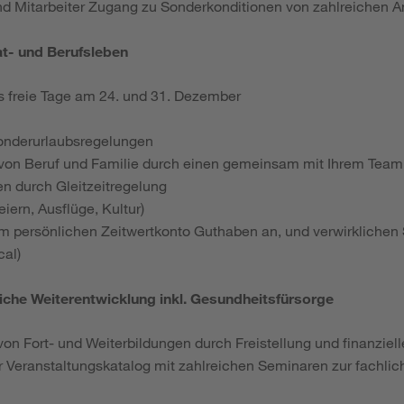
nd Mitarbeiter Zugang zu Sonderkonditionen von zahlreichen A
at- und Berufsleben
s freie Tage am 24. und 31. Dezember
onderurlaubsregelungen
 von Beruf und Familie durch einen gemeinsam mit Ihrem Team 
ten durch Gleitzeitregelung
iern, Ausflüge, Kultur)
em persönlichen Zeitwertkonto Guthaben an, und verwirklichen 
cal)
liche Weiterentwicklung inkl. Gesundheitsfürsorge
von Fort- und Weiterbildungen durch Freistellung und finanziel
 Veranstaltungskatalog mit zahlreichen Seminaren zur fachlic