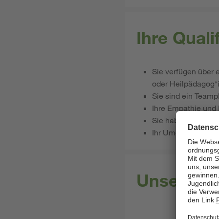
Ihre Qual
Sie verfügen über 
oder Heilpädagog*i
Sie sind ein Teamp
Ihre Empathie und
Sie haben eine groß
Ihr Umgang mit Näh
Unsere Le