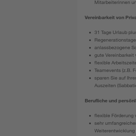
Mitarbeiterinnen u
Vereinbarkeit von Priv
31 Tage Urlaub plu
Regenerationstage
anlassbezogene S
gute Vereinbarkeit
flexible Arbeitszei
Teamevents (z.B. Fe
sparen Sie auf Ihr
Auszeiten (Sabbati
Berufliche und persön
flexible Förderung 
sehr umfangreicher
Weiterentwicklung