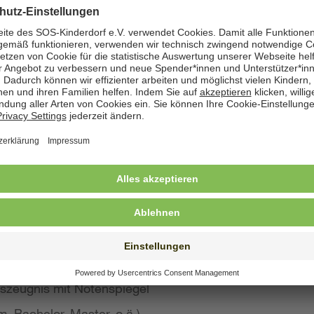
zeige angegeben. Natürlich nehmen wir weiterhin auch
 Bewerbung wünschen
st konkreten Eindruck von Ihrer Person, Ihren Fähigke
 wir großen Wert auf aussagekräftige Bewerbungsunter
von Kurzbewerbungen abzusehen.
llte Ihre Bewerbung umfassen:
s Anschreiben
benslauf mit qualifikationsrelevanten Inhalten
 und Ausbildungszeugnisse mit Notenspiegel
szeugnis mit Notenspiegel
, Bachelor, Master, o.ä.)