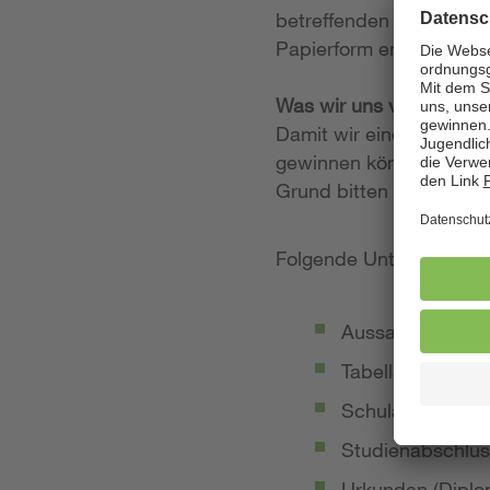
betreffenden Stellenan
Papierform entgegen.
Was wir uns von Ihrer
Damit wir einen möglich
gewinnen können, legen
Grund bitten wir Sie, 
Folgende Unterlagen so
Aussagekräftige
Tabellarischer Le
Schulabschluss-
Studienabschlus
Urkunden (Diplom