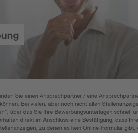
bung
 finden Sie einen Ansprechpartner / eine Ansprechpartne
önnen. Bei vielen, aber noch nicht allen Stellenanzeige
n", über das Sie Ihre Bewerbungsunterlagen schnell un
rhalten direkt im Anschluss eine Bestätigung, dass Ihr
tellenanzeigen, zu denen es kein Online-Formular gibt, 
erlagen per E-Mail zukommen lassen; die E-Mail-Adresse