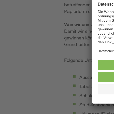
betreffenden Stellenan
Papierform entgegen.
Was wir uns von Ihrer
Damit wir einen möglich
gewinnen können, legen
Grund bitten wir Sie, 
Folgende Unterlagen so
Aussagekräftige
Tabellarischer Le
Schulabschluss-
Studienabschlus
Urkunden (Diplom