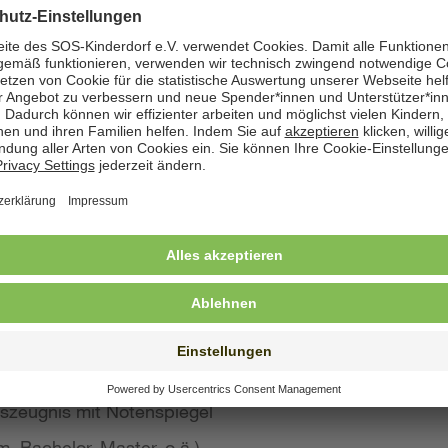
zeige angegeben. Natürlich nehmen wir weiterhin auch
 Bewerbung wünschen
st konkreten Eindruck von Ihrer Person, Ihren Fähigke
 wir großen Wert auf aussagekräftige Bewerbungsunter
von Kurzbewerbungen abzusehen.
llte Ihre Bewerbung umfassen:
s Anschreiben
benslauf mit qualifikationsrelevanten Inhalten
 und Ausbildungszeugnisse mit Notenspiegel
szeugnis mit Notenspiegel
, Bachelor, Master, o.ä.)