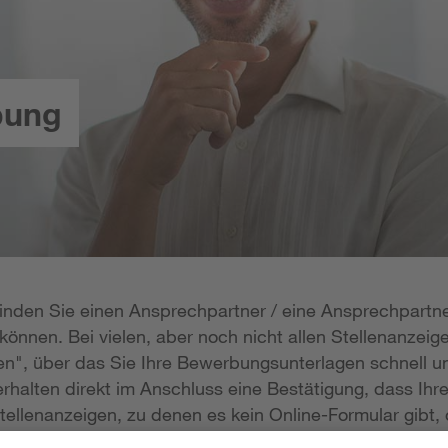
bung
 finden Sie einen Ansprechpartner / eine Ansprechpartne
önnen. Bei vielen, aber noch nicht allen Stellenanzeige
n", über das Sie Ihre Bewerbungsunterlagen schnell un
rhalten direkt im Anschluss eine Bestätigung, dass Ihr
tellenanzeigen, zu denen es kein Online-Formular gibt, 
erlagen per E-Mail zukommen lassen; die E-Mail-Adresse