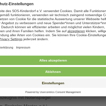
zeige angegeben. Natürlich nehmen wir weiterhin auch
 Bewerbung wünschen
st konkreten Eindruck von Ihrer Person, Ihren Fähigke
 wir großen Wert auf aussagekräftige Bewerbungsunter
von Kurzbewerbungen abzusehen.
llte Ihre Bewerbung umfassen:
s Anschreiben
benslauf mit qualifikationsrelevanten Inhalten
 und Ausbildungszeugnisse mit Notenspiegel
szeugnis mit Notenspiegel
, Bachelor, Master, o.ä.)