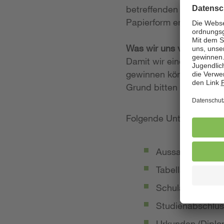
betreffenden Stellenan
Papierform entgegen.
Was wir uns von Ihrer
Damit wir einen möglich
gewinnen können, legen
Grund bitten wir Sie, 
Folgende Unterlagen so
Aussagekräftige
Tabellarischer Le
Schulabschluss-
Studienabschlus
Urkunden (Diplom