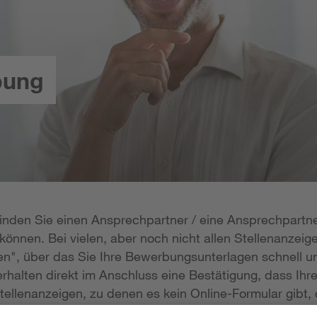
bung
 finden Sie einen Ansprechpartner / eine Ansprechpartne
önnen. Bei vielen, aber noch nicht allen Stellenanzeige
n", über das Sie Ihre Bewerbungsunterlagen schnell un
rhalten direkt im Anschluss eine Bestätigung, dass Ihr
tellenanzeigen, zu denen es kein Online-Formular gibt, 
erlagen per E-Mail zukommen lassen; die E-Mail-Adresse