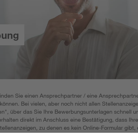
bung
 finden Sie einen Ansprechpartner / eine Ansprechpartne
önnen. Bei vielen, aber noch nicht allen Stellenanzeige
n", über das Sie Ihre Bewerbungsunterlagen schnell un
rhalten direkt im Anschluss eine Bestätigung, dass Ihr
tellenanzeigen, zu denen es kein Online-Formular gibt, 
erlagen per E-Mail zukommen lassen; die E-Mail-Adresse