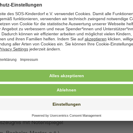
zeige angegeben. Natürlich nehmen wir weiterhin auch
 Bewerbung wünschen
st konkreten Eindruck von Ihrer Person, Ihren Fähigke
 wir großen Wert auf aussagekräftige Bewerbungsunter
von Kurzbewerbungen abzusehen.
llte Ihre Bewerbung umfassen:
s Anschreiben
benslauf mit qualifikationsrelevanten Inhalten
 und Ausbildungszeugnisse mit Notenspiegel
szeugnis mit Notenspiegel
, Bachelor, Master, o.ä.)