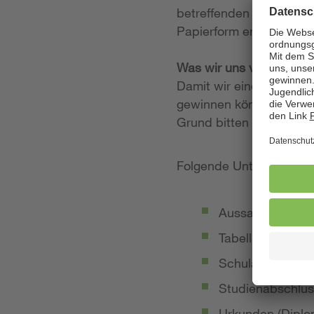
betreffenden Stellenan
Papierform entgegen.
Was wir uns von Ihrer
Damit wir einen möglich
gewinnen können, legen
Grund bitten wir Sie, 
Folgende Unterlagen so
Aussagekräftige
Tabellarischer Le
Schulabschluss-
Studienabschlus
Urkunden (Diplom